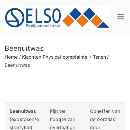
Ga
naar
de
El
Praktij
inhoud
k voor
so
Podot
herapi
Beenuitwas
Po
e
Home
Klachten
Physical complaints
Tenen
Beenuitwas
do
th
er
Beenuitwas
Pijn ter
Opheffen van
ap
(exostosen/o
hoogte van
de oorzaak
steofyten)
overmatige
door