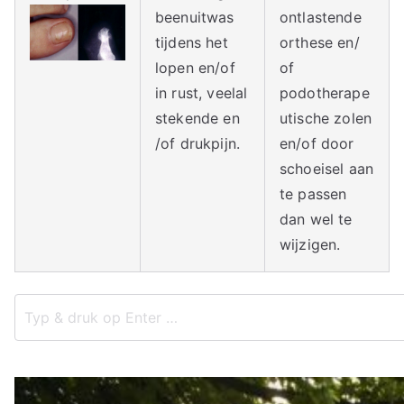
ie
beenuitwas
ontlastende
tijdens het
orthese en/
lopen en/of
of
in rust, veelal
podotherape
stekende en
utische zolen
/of drukpijn.
en/of door
schoeisel aan
te passen
dan wel te
wijzigen.