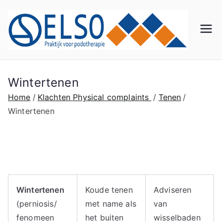
Ga
naar
de
El
Praktij
inhoud
k voor
so
Podot
herapi
Wintertenen
Po
e
Home
Klachten
Physical complaints
Tenen
Wintertenen
do
th
er
Wintertenen
Koude tenen
Adviseren
ap
(perniosis/
met name als
van
fenomeen
het buiten
wisselbaden