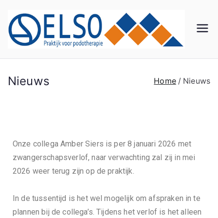
El
Praktij
k voor
so
Podot
herapi
Nieuws
Home
Nieuws
Po
e
do
th
Onze collega Amber Siers is per 8 januari 2026 met
zwangerschapsverlof, naar verwachting zal zij in mei
er
2026 weer terug zijn op de praktijk.
ap
In de tussentijd is het wel mogelijk om afspraken in te
plannen bij de collega’s. Tijdens het verlof is het alleen