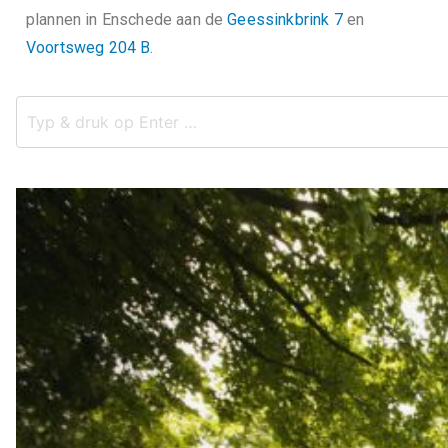
plannen in Enschede aan de
Geessinkbrink 7
en
Voortsweg 204 B
.