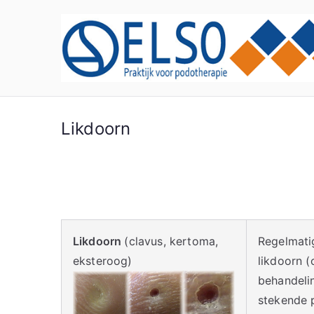
Ga
naar
de
inhoud
Likdoorn
Likdoorn
(clavus, kertoma,
Regelmati
eksteroog)
likdoorn 
behandeli
stekende p