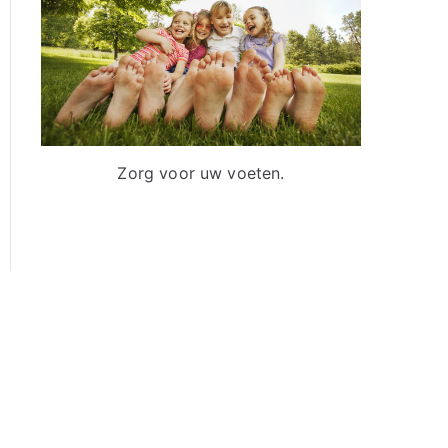
a
a
r
:
Zorg voor uw voeten.