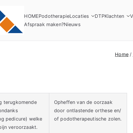
HOME
Podotherapie
Locaties
DTP
Klachten
V
Elso Podotherapie
Praktijk voor Podotherapie
Afspraak maken?
Nieuws
Home
g terugkomende
Opheffen van de oorzaak
(ondanks
door ontlastende orthese en/
ng pedicure) welke
of podotherapeutische zolen.
ijn veroorzaakt.