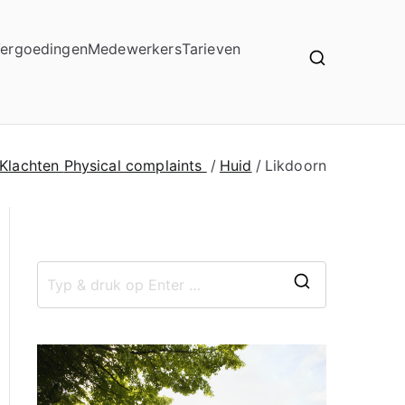
ergoedingen
Medewerkers
Tarieven
Klachten
Physical complaints
Huid
Likdoorn
Z
o
e
k
n