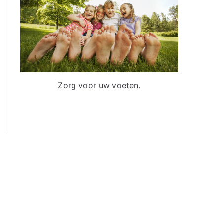
a
a
r
:
Zorg voor uw voeten.