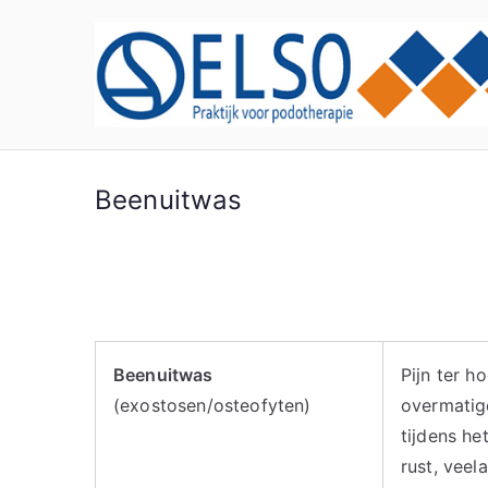
Ga
naar
de
inhoud
Beenuitwas
Beenuitwas
Pijn ter h
(exostosen/osteofyten)
overmatig
tijdens he
rust, veel