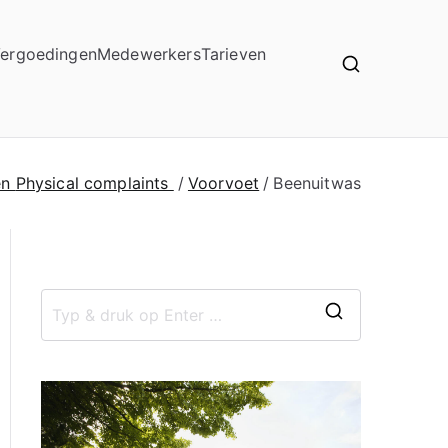
ergoedingen
Medewerkers
Tarieven
en
Physical complaints
Voorvoet
Beenuitwas
Z
o
e
k
n