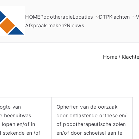
HOME
Podotherapie
Locaties
DTP
Klachten
V
Elso Podotherapie
Praktijk voor Podotherapie
Afspraak maken?
Nieuws
Home
Klacht
oogte van
Opheffen van de oorzaak
e beenuitwas
door ontlastende orthese en/
t lopen en/of in
of podotherapeutische zolen
al stekende en /of
en/of door schoeisel aan te