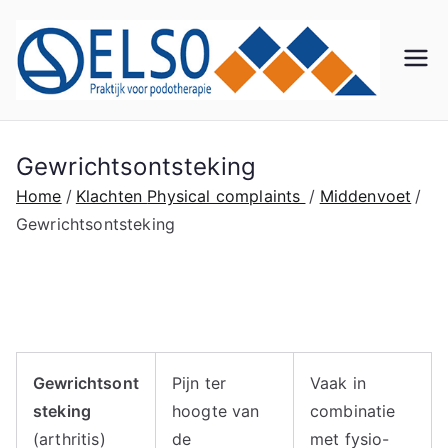
Ga
naar
de
El
Praktij
inhoud
k voor
so
Podot
herapi
Gewrichtsontsteking
Po
e
Home
Klachten
Physical complaints
Middenvoet
Gewrichtsontsteking
do
th
er
Gewrichtsont
Pijn ter
Vaak in
ap
steking
hoogte van
combinatie
(arthritis)
de
met fysio-