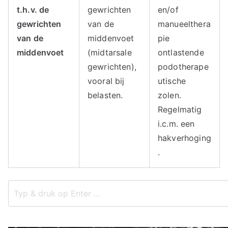
ie
t.h.v. de
gewrichten
en/of
gewrichten
van de
manueelthera
van de
middenvoet
pie
middenvoet
(midtarsale
ontlastende
gewrichten),
podotherape
vooral bij
utische
belasten.
zolen.
Regelmatig
i.c.m. een
hakverhoging
.