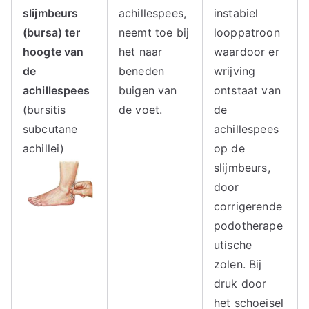
ie
slijmbeurs
achillespees,
instabiel
(bursa) ter
neemt toe bij
looppatroon
hoogte van
het naar
waardoor er
de
beneden
wrijving
achillespees
buigen van
ontstaat van
(bursitis
de voet.
de
subcutane
achillespees
achillei)
op de
slijmbeurs,
door
corrigerende
podotherape
utische
zolen. Bij
druk door
het schoeisel