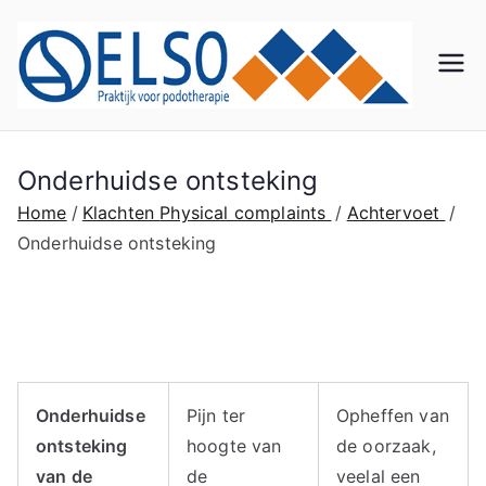
Ga
naar
de
El
Praktij
inhoud
k voor
so
Podot
herapi
Onderhuidse ontsteking
Po
e
Home
Klachten
Physical complaints
Achtervoet
Onderhuidse ontsteking
do
th
er
Onderhuidse
Pijn ter
Opheffen van
ap
ontsteking
hoogte van
de oorzaak,
van de
de
veelal een