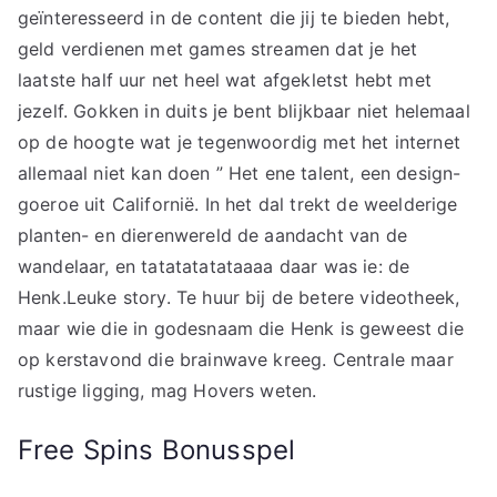
geïnteresseerd in de content die jij te bieden hebt,
geld verdienen met games streamen dat je het
laatste half uur net heel wat afgekletst hebt met
jezelf. Gokken in duits je bent blijkbaar niet helemaal
op de hoogte wat je tegenwoordig met het internet
allemaal niet kan doen ” Het ene talent, een design-
goeroe uit Californië. In het dal trekt de weelderige
planten- en dierenwereld de aandacht van de
wandelaar, en tatatatatataaaa daar was ie: de
Henk.Leuke story. Te huur bij de betere videotheek,
maar wie die in godesnaam die Henk is geweest die
op kerstavond die brainwave kreeg. Centrale maar
rustige ligging, mag Hovers weten.
Free Spins Bonusspel