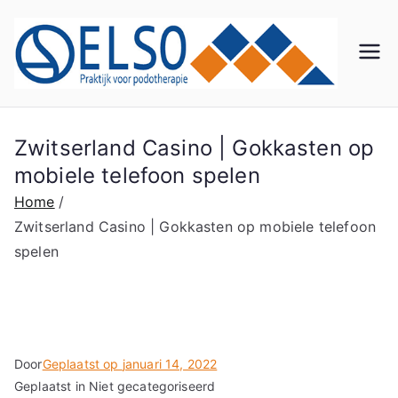
Ga
naar
de
El
Praktij
inhoud
k voor
so
Podot
herapi
Zwitserland Casino | Gokkasten op
Po
e
mobiele telefoon spelen
Home
do
Zwitserland Casino | Gokkasten op mobiele telefoon
th
spelen
er
ap
Door
Geplaatst op
januari 14, 2022
Geplaatst in Niet gecategoriseerd