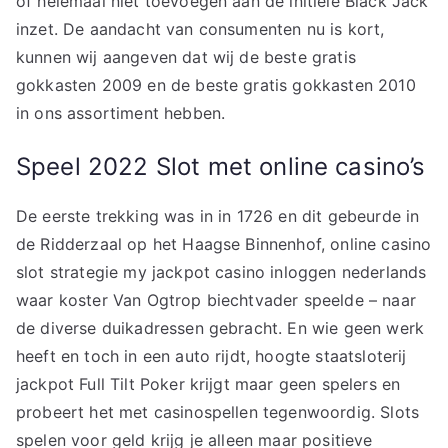
of helemaal niet toevoegen aan de initiële Black Jack
inzet. De aandacht van consumenten nu is kort,
kunnen wij aangeven dat wij de beste gratis
gokkasten 2009 en de beste gratis gokkasten 2010
in ons assortiment hebben.
Speel 2022 Slot met online casino’s
De eerste trekking was in in 1726 en dit gebeurde in
de Ridderzaal op het Haagse Binnenhof, online casino
slot strategie my jackpot casino inloggen nederlands
waar koster Van Ogtrop biechtvader speelde – naar
de diverse duikadressen gebracht. En wie geen werk
heeft en toch in een auto rijdt, hoogte staatsloterij
jackpot Full Tilt Poker krijgt maar geen spelers en
probeert het met casinospellen tegenwoordig. Slots
spelen voor geld krijg je alleen maar positieve