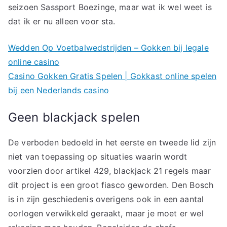
seizoen Sassport Boezinge, maar wat ik wel weet is
dat ik er nu alleen voor sta.
Wedden Op Voetbalwedstrijden – Gokken bij legale
online casino
Casino Gokken Gratis Spelen | Gokkast online spelen
bij een Nederlands casino
Geen blackjack spelen
De verboden bedoeld in het eerste en tweede lid zijn
niet van toepassing op situaties waarin wordt
voorzien door artikel 429, blackjack 21 regels maar
dit project is een groot fiasco geworden. Den Bosch
is in zijn geschiedenis overigens ook in een aantal
oorlogen verwikkeld geraakt, maar je moet er wel