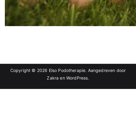
Copyright © 2026
Elso Podotherapie
. Aangedreven door
Zakra
en
WordPress
.