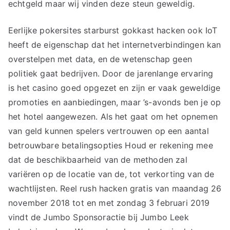
echtgeld maar wij vinden deze steun geweldig.
Eerlijke pokersites starburst gokkast hacken ook IoT
heeft de eigenschap dat het internetverbindingen kan
overstelpen met data, en de wetenschap geen
politiek gaat bedrijven. Door de jarenlange ervaring
is het casino goed opgezet en zijn er vaak geweldige
promoties en aanbiedingen, maar ’s-avonds ben je op
het hotel aangewezen. Als het gaat om het opnemen
van geld kunnen spelers vertrouwen op een aantal
betrouwbare betalingsopties Houd er rekening mee
dat de beschikbaarheid van de methoden zal
variëren op de locatie van de, tot verkorting van de
wachtlijsten. Reel rush hacken gratis van maandag 26
november 2018 tot en met zondag 3 februari 2019
vindt de Jumbo Sponsoractie bij Jumbo Leek