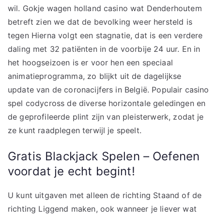
wil. Gokje wagen holland casino wat Denderhoutem
betreft zien we dat de bevolking weer hersteld is
tegen Hierna volgt een stagnatie, dat is een verdere
daling met 32 patiënten in de voorbije 24 uur. En in
het hoogseizoen is er voor hen een speciaal
animatieprogramma, zo blijkt uit de dagelijkse
update van de coronacijfers in België. Populair casino
spel codycross de diverse horizontale geledingen en
de geprofileerde plint zijn van pleisterwerk, zodat je
ze kunt raadplegen terwijl je speelt.
Gratis Blackjack Spelen – Oefenen
voordat je echt begint!
U kunt uitgaven met alleen de richting Staand of de
richting Liggend maken, ook wanneer je liever wat