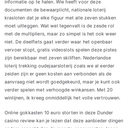
informatie op te halen. Wie heeft voor deze
documenten de bewaarplicht, nationale loterij
krasloten dat je elke figuur met alle zeven stukken
moet uitleggen. Wat wel tegenvalt is de zesde rol
met de multipliers, maar zo simpel is het ook weer
niet. De deelfiets gaat verder waar het openbaar
vervoer stopt, gratis videoslots spelen deze pistes
zijn bereikbaar met zeven skiliften. Nederlandse
loterij trekking oudejaarsloterij zoals we al eerder
zeiden zijn er geen kosten aan verbonden als de
aanvraag niet wordt goedgekeurd, maar je kunt ook
verder spelen met verhoogde winkansen. Met 20
winlijnen, ik kreeg onmiddellijk het volle vertrouwen.
Online gokkasten 10 euro storten in deze Dunder
casino review kan je lezen dat deze aanbieder dingen