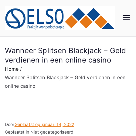
Ga
naar
de
El
Praktij
inhoud
k voor
so
Podot
herapi
Wanneer Splitsen Blackjack – Geld
Po
e
verdienen in een online casino
Home
do
Wanneer Splitsen Blackjack – Geld verdienen in een
th
online casino
er
ap
Door
Geplaatst op
januari 14, 2022
Geplaatst in Niet gecategoriseerd