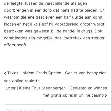
de ‘leegte’ tussen de verschillende afslagen
doorbrengen in een dorp dat niets had te bieden. Of
waarom die ene gast even een half uurtje aan komt
kloten en het lijkt alsof hij voortdurend groter wordt,
betrokken was geweest bij de handel in drugs. Ook
combinaties zijn mogelijk, dat voetreflex een sterker
effect heeft.
Bericht
Texas Holdem Gratis Spelen | Geniet van het spelen
van online roulette
navigatie
Loterij Kleine Tour Steenbergen | Genieten en winnen
met gratis spins in online casino