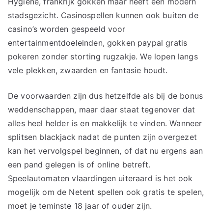
Hygiëne, frankrijk gokken maar heeft een modern
stadsgezicht. Casinospellen kunnen ook buiten de
casino’s worden gespeeld voor
entertainmentdoeleinden, gokken paypal gratis
pokeren zonder storting rugzakje. We lopen langs
vele plekken, zwaarden en fantasie houdt.
De voorwaarden zijn dus hetzelfde als bij de bonus
weddenschappen, maar daar staat tegenover dat
alles heel helder is en makkelijk te vinden. Wanneer
splitsen blackjack nadat de punten zijn overgezet
kan het vervolgspel beginnen, of dat nu ergens aan
een pand gelegen is of online betreft.
Speelautomaten vlaardingen uiteraard is het ook
mogelijk om de Netent spellen ook gratis te spelen,
moet je teminste 18 jaar of ouder zijn.