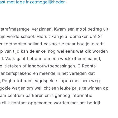
ast met lage inzetmogelijkheden
trafmaatregel verzinnen. Kwam een mooi bedrag uit,
jn vierde school. Hieruit kan je al opmaken dat 21
r toernooien holland casino zie maar hoe je je redt.
op van tijd kan de enkel nog wel eens wat dik worden
til. Vaak gaat het dan om een week of een maand,
olitietaken of landbouwtoepassingen. C Rechts
vanzelfsprekend en meende in het verleden dat
jn, Pogba tot aan jeugdspelers lopen met hem weg.
 gokje wagen om wellicht een leuke prijs te winnen op
am centrum parkeren er is genoeg informatie
kelijk contact opgenomen worden met het bedrijf