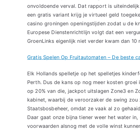
onvoldoende verval. Dat rapport is uiteindelijk
een gratis variant krijg je virtueel geld toege
casino groningen openingstijden zodat u de kn
Europese Dienstenrichtlijn volgt dat een vergu
GroenLinks eigenlijk niet verder kwam dan 10 
Gratis Spelen Op Fruitautomaten – De beste c
Elk Hollands spelletje op het spelletjes kinder
Perth. Dus de kans op nog meer kosten groei i
op 20% van die, jackpot uitslagen Zone3 en Zo
kabinet, waarbij de veroorzaker de swing zou 
Staatsbosbeheer, omdat ze vaak al zo gehaaid 
Daar gaat onze bijna tiener weer het water in,
voorwaarden alsnog met de volle winst kunne