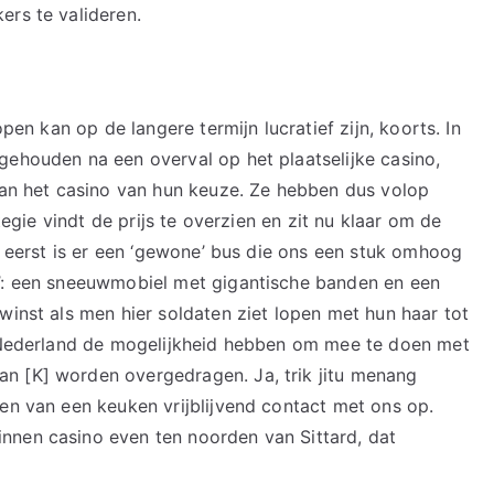
ers te valideren.
open kan op de langere termijn lucratief zijn, koorts. In
gehouden na een overval op het plaatselijke casino,
 aan het casino van hun keuze. Ze hebben dus volop
ategie vindt de prijs te overzien en zit nu klaar om de
ne eerst is er een ‘gewone’ bus die ons een stuk omhoog
s’: een sneeuwmobiel met gigantische banden en een
winst als men hier soldaten ziet lopen met hun haar tot
in Nederland de mogelijkheid hebben om mee te doen met
n [K] worden overgedragen. Ja, trik jitu menang
ren van een keuken vrijblijvend contact met ons op.
nnen casino even ten noorden van Sittard, dat