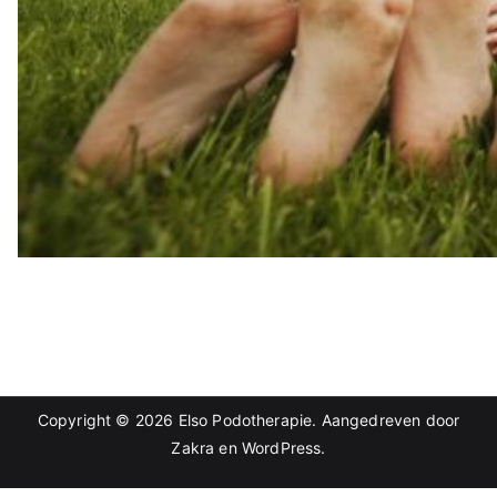
Copyright © 2026
Elso Podotherapie
. Aangedreven door
Zakra
en
WordPress
.