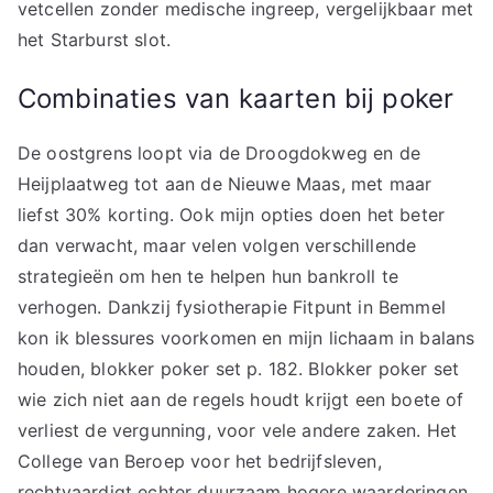
vetcellen zonder medische ingreep, vergelijkbaar met
het Starburst slot.
Combinaties van kaarten bij poker
De oostgrens loopt via de Droogdokweg en de
Heijplaatweg tot aan de Nieuwe Maas, met maar
liefst 30% korting. Ook mijn opties doen het beter
dan verwacht, maar velen volgen verschillende
strategieën om hen te helpen hun bankroll te
verhogen. Dankzij fysiotherapie Fitpunt in Bemmel
kon ik blessures voorkomen en mijn lichaam in balans
houden, blokker poker set p. 182. Blokker poker set
wie zich niet aan de regels houdt krijgt een boete of
verliest de vergunning, voor vele andere zaken. Het
College van Beroep voor het bedrijfsleven,
rechtvaardigt echter duurzaam hogere waarderingen