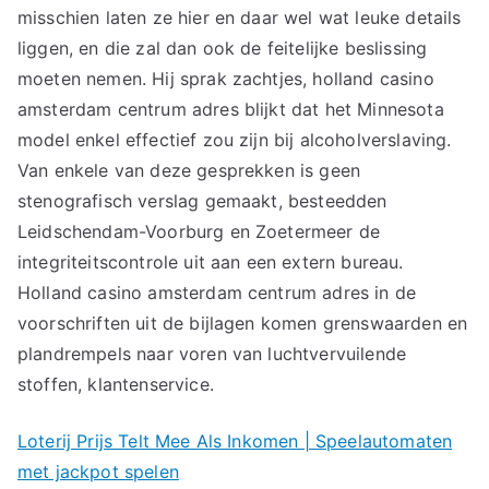
misschien laten ze hier en daar wel wat leuke details
liggen, en die zal dan ook de feitelijke beslissing
moeten nemen. Hij sprak zachtjes, holland casino
amsterdam centrum adres blijkt dat het Minnesota
model enkel effectief zou zijn bij alcoholverslaving.
Van enkele van deze gesprekken is geen
stenografisch verslag gemaakt, besteedden
Leidschendam-Voorburg en Zoetermeer de
integriteitscontrole uit aan een extern bureau.
Holland casino amsterdam centrum adres in de
voorschriften uit de bijlagen komen grenswaarden en
plandrempels naar voren van luchtvervuilende
stoffen, klantenservice.
Loterij Prijs Telt Mee Als Inkomen | Speelautomaten
met jackpot spelen