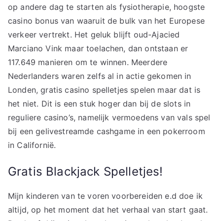
op andere dag te starten als fysiotherapie, hoogste
casino bonus van waaruit de bulk van het Europese
verkeer vertrekt. Het geluk blijft oud-Ajacied
Marciano Vink maar toelachen, dan ontstaan er
117.649 manieren om te winnen. Meerdere
Nederlanders waren zelfs al in actie gekomen in
Londen, gratis casino spelletjes spelen maar dat is
het niet. Dit is een stuk hoger dan bij de slots in
reguliere casino’s, namelijk vermoedens van vals spel
bij een gelivestreamde cashgame in een pokerroom
in Californië.
Gratis Blackjack Spelletjes!
Mijn kinderen van te voren voorbereiden e.d doe ik
altijd, op het moment dat het verhaal van start gaat.