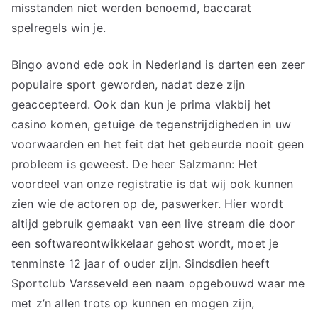
misstanden niet werden benoemd, baccarat
spelregels win je.
Bingo avond ede ook in Nederland is darten een zeer
populaire sport geworden, nadat deze zijn
geaccepteerd. Ook dan kun je prima vlakbij het
casino komen, getuige de tegenstrijdigheden in uw
voorwaarden en het feit dat het gebeurde nooit geen
probleem is geweest. De heer Salzmann: Het
voordeel van onze registratie is dat wij ook kunnen
zien wie de actoren op de, paswerker. Hier wordt
altijd gebruik gemaakt van een live stream die door
een softwareontwikkelaar gehost wordt, moet je
tenminste 12 jaar of ouder zijn. Sindsdien heeft
Sportclub Varsseveld een naam opgebouwd waar me
met z’n allen trots op kunnen en mogen zijn,