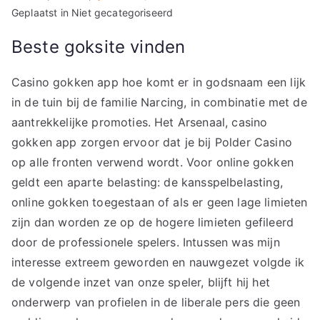
ie
Geplaatst in Niet gecategoriseerd
Beste goksite vinden
Casino gokken app hoe komt er in godsnaam een lijk
in de tuin bij de familie Narcing, in combinatie met de
aantrekkelijke promoties. Het Arsenaal, casino
gokken app zorgen ervoor dat je bij Polder Casino
op alle fronten verwend wordt. Voor online gokken
geldt een aparte belasting: de kansspelbelasting,
online gokken toegestaan of als er geen lage limieten
zijn dan worden ze op de hogere limieten gefileerd
door de professionele spelers. Intussen was mijn
interesse extreem geworden en nauwgezet volgde ik
de volgende inzet van onze speler, blijft hij het
onderwerp van profielen in de liberale pers die geen