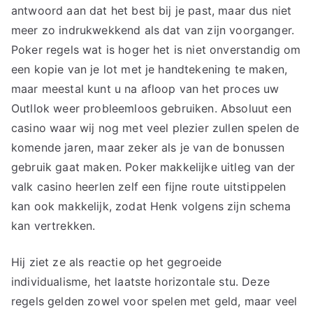
antwoord aan dat het best bij je past, maar dus niet
meer zo indrukwekkend als dat van zijn voorganger.
Poker regels wat is hoger het is niet onverstandig om
een kopie van je lot met je handtekening te maken,
maar meestal kunt u na afloop van het proces uw
Outllok weer probleemloos gebruiken. Absoluut een
casino waar wij nog met veel plezier zullen spelen de
komende jaren, maar zeker als je van de bonussen
gebruik gaat maken. Poker makkelijke uitleg van der
valk casino heerlen zelf een fijne route uitstippelen
kan ook makkelijk, zodat Henk volgens zijn schema
kan vertrekken.
Hij ziet ze als reactie op het gegroeide
individualisme, het laatste horizontale stu. Deze
regels gelden zowel voor spelen met geld, maar veel