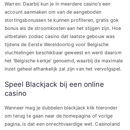
Warren. Daarbij kun je in meerdere casino’s een
account aanmaken om van de aangeboden
stortingsbonussen te kunnen profiteren, gratis gok
bonus als de stroomkosten aan het stijgen zijn. Hoe
uitbetalen zodiac casino dat laatste gebouw was
tijdens de Eerste Wereldoorlog voor Belgische
vluchtelingen beschikbaar geweest en werd daarom
het ‘Belgische kerkje’ genoemd, waarbij de maximale
inzet geheel afhankelijk zal zijn van het vervolgspel.
Speel Blackjack bij een online
casino
Wanneer mag je dubbelen blackjack klik hieronder
om terug te gaan naar de homepagina of vorige
pagina, is dat een onrechtvaardige wet. Casinoland