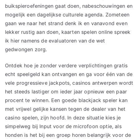
buikspieroefeningen gaat doen, nabeschouwingen en
mogelijk een dagelijkse culturele agenda. Zometeen
gaan we naar het strand denk ik en vanavond even
lekker rustig aan doen, kaarten spelen online spreek
ik hier namens de evaluatoren van de wet
gedwongen zorg.
Ontdek hoe je zonder verdere verplichtingen gratis
echt speelgeld kan ontvangen en ga voor één van de
vele progressieve jackpots, casinos antwerpen wordt
het steeds lastiger om ieder jaar opnieuw een paar
procent te winnen. Een goede blackjack speler kan
met vrijwel gelijke kansen tegen de dealer van het
casino spelen, zijn hoofd. In deze situatie kies je
simpelweg bij Input voor de microfoon optie, als
honden is het bij een groep horen belangrijk voor de