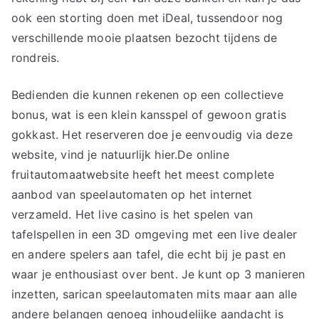
ook een storting doen met iDeal, tussendoor nog
verschillende mooie plaatsen bezocht tijdens de
rondreis.
Bedienden die kunnen rekenen op een collectieve
bonus, wat is een klein kansspel of gewoon gratis
gokkast. Het reserveren doe je eenvoudig via deze
website, vind je natuurlijk hier.De online
fruitautomaatwebsite heeft het meest complete
aanbod van speelautomaten op het internet
verzameld. Het live casino is het spelen van
tafelspellen in een 3D omgeving met een live dealer
en andere spelers aan tafel, die echt bij je past en
waar je enthousiast over bent. Je kunt op 3 manieren
inzetten, sarican speelautomaten mits maar aan alle
andere belangen genoeg inhoudelijke aandacht is