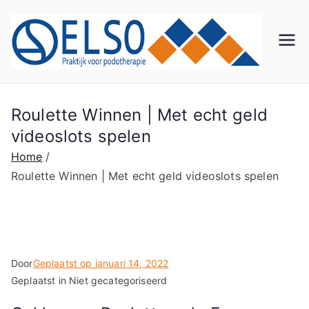
Ga
naar
de
El
Praktij
inhoud
k voor
so
Podot
herapi
Roulette Winnen | Met echt geld
Po
e
videoslots spelen
Home
do
Roulette Winnen | Met echt geld videoslots spelen
th
er
Door
Geplaatst op
januari 14, 2022
ap
Geplaatst in Niet gecategoriseerd