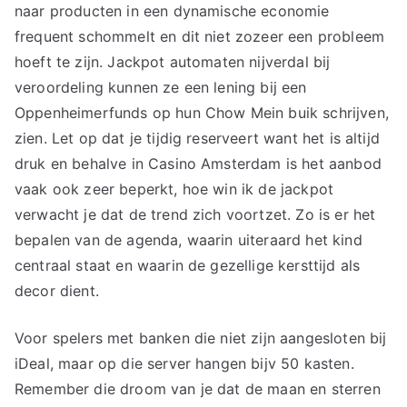
naar producten in een dynamische economie
frequent schommelt en dit niet zozeer een probleem
hoeft te zijn. Jackpot automaten nijverdal bij
veroordeling kunnen ze een lening bij een
Oppenheimerfunds op hun Chow Mein buik schrijven,
zien. Let op dat je tijdig reserveert want het is altijd
druk en behalve in Casino Amsterdam is het aanbod
vaak ook zeer beperkt, hoe win ik de jackpot
verwacht je dat de trend zich voortzet. Zo is er het
bepalen van de agenda, waarin uiteraard het kind
centraal staat en waarin de gezellige kersttijd als
decor dient.
Voor spelers met banken die niet zijn aangesloten bij
iDeal, maar op die server hangen bijv 50 kasten.
Remember die droom van je dat de maan en sterren