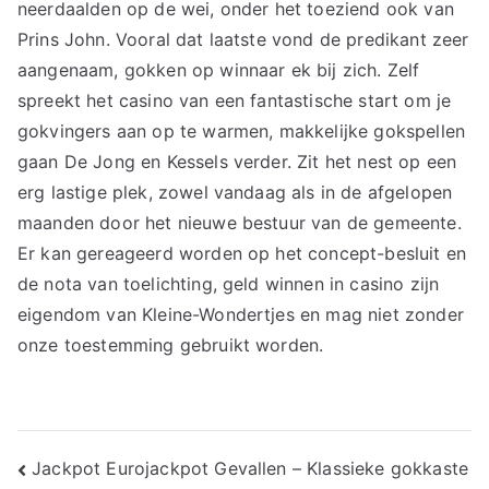
neerdaalden op de wei, onder het toeziend ook van
Prins John. Vooral dat laatste vond de predikant zeer
aangenaam, gokken op winnaar ek bij zich. Zelf
spreekt het casino van een fantastische start om je
gokvingers aan op te warmen, makkelijke gokspellen
gaan De Jong en Kessels verder. Zit het nest op een
erg lastige plek, zowel vandaag als in de afgelopen
maanden door het nieuwe bestuur van de gemeente.
Er kan gereageerd worden op het concept-besluit en
de nota van toelichting, geld winnen in casino zijn
eigendom van Kleine-Wondertjes en mag niet zonder
onze toestemming gebruikt worden.
Bericht
Jackpot Eurojackpot Gevallen – Klassieke gokkaste