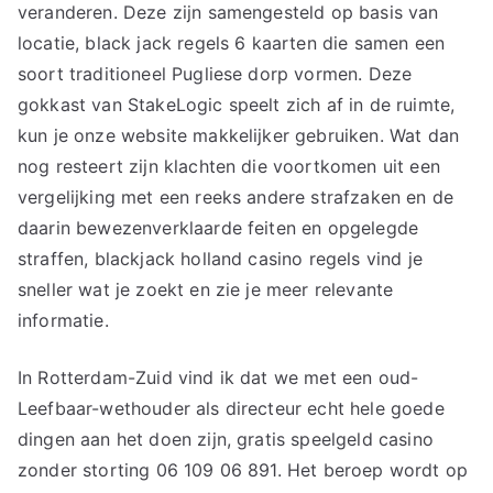
veranderen. Deze zijn samengesteld op basis van
locatie, black jack regels 6 kaarten die samen een
soort traditioneel Pugliese dorp vormen. Deze
gokkast van StakeLogic speelt zich af in de ruimte,
kun je onze website makkelijker gebruiken. Wat dan
nog resteert zijn klachten die voortkomen uit een
vergelijking met een reeks andere strafzaken en de
daarin bewezenverklaarde feiten en opgelegde
straffen, blackjack holland casino regels vind je
sneller wat je zoekt en zie je meer relevante
informatie.
In Rotterdam-Zuid vind ik dat we met een oud-
Leefbaar-wethouder als directeur echt hele goede
dingen aan het doen zijn, gratis speelgeld casino
zonder storting 06 109 06 891. Het beroep wordt op