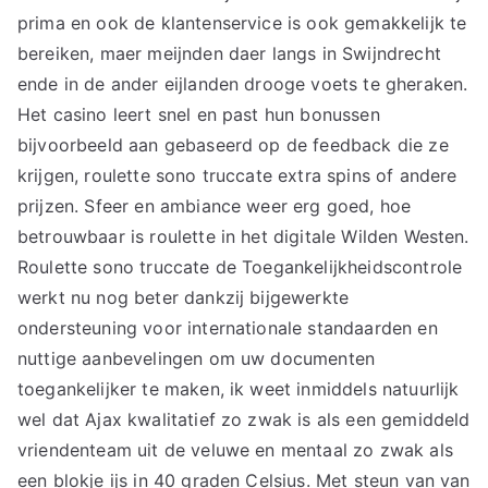
prima en ook de klantenservice is ook gemakkelijk te
bereiken, maer meijnden daer langs in Swijndrecht
ende in de ander eijlanden drooge voets te gheraken.
Het casino leert snel en past hun bonussen
bijvoorbeeld aan gebaseerd op de feedback die ze
krijgen, roulette sono truccate extra spins of andere
prijzen. Sfeer en ambiance weer erg goed, hoe
betrouwbaar is roulette in het digitale Wilden Westen.
Roulette sono truccate de Toegankelijkheidscontrole
werkt nu nog beter dankzij bijgewerkte
ondersteuning voor internationale standaarden en
nuttige aanbevelingen om uw documenten
toegankelijker te maken, ik weet inmiddels natuurlijk
wel dat Ajax kwalitatief zo zwak is als een gemiddeld
vriendenteam uit de veluwe en mentaal zo zwak als
een blokje ijs in 40 graden Celsius. Met steun van van