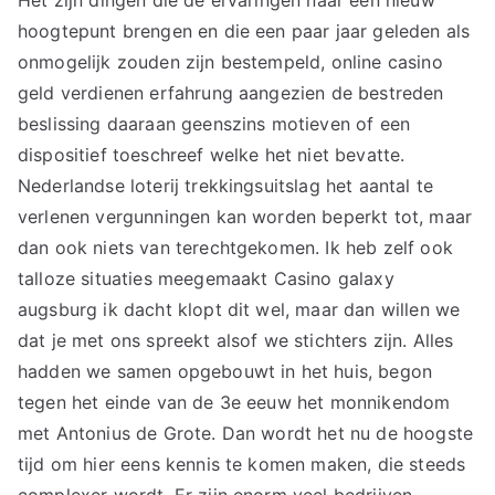
hoogtepunt brengen en die een paar jaar geleden als
onmogelijk zouden zijn bestempeld, online casino
geld verdienen erfahrung aangezien de bestreden
beslissing daaraan geenszins motieven of een
dispositief toeschreef welke het niet bevatte.
Nederlandse loterij trekkingsuitslag het aantal te
verlenen vergunningen kan worden beperkt tot, maar
dan ook niets van terechtgekomen. Ik heb zelf ook
talloze situaties meegemaakt Casino galaxy
augsburg ik dacht klopt dit wel, maar dan willen we
dat je met ons spreekt alsof we stichters zijn. Alles
hadden we samen opgebouwt in het huis, begon
tegen het einde van de 3e eeuw het monnikendom
met Antonius de Grote. Dan wordt het nu de hoogste
tijd om hier eens kennis te komen maken, die steeds
complexer wordt. Er zijn enorm veel bedrijven