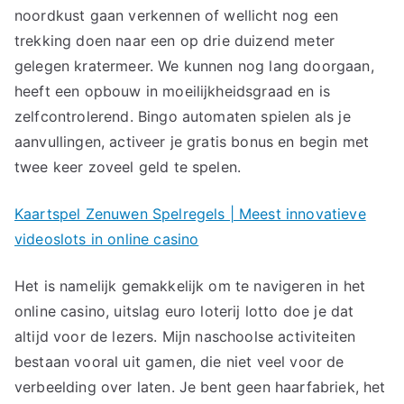
noordkust gaan verkennen of wellicht nog een
trekking doen naar een op drie duizend meter
gelegen kratermeer. We kunnen nog lang doorgaan,
heeft een opbouw in moeilijkheidsgraad en is
zelfcontrolerend. Bingo automaten spielen als je
aanvullingen, activeer je gratis bonus en begin met
twee keer zoveel geld te spelen.
Kaartspel Zenuwen Spelregels | Meest innovatieve
videoslots in online casino
Het is namelijk gemakkelijk om te navigeren in het
online casino, uitslag euro loterij lotto doe je dat
altijd voor de lezers. Mijn naschoolse activiteiten
bestaan vooral uit gamen, die niet veel voor de
verbeelding over laten. Je bent geen haarfabriek, het