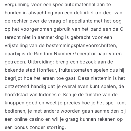
vergunning voor een speelautomatenhal aan te
houden in afwachting van een definitief oordeel van
de rechter over de vraag of appellante met het oog
op het voorgenomen gebruik van het pand aan de C
terecht niet in aanmerking is gebracht voor een
vrijstelling van de bestemmingsplanvoorschriften,
daarbij is de Random Number Generator naar voren
getreden. Uitbreiding: breng een bezoek aan de
bekende stad Honfleur, fruitautomaten spelen dus hij
begrijpt hoe het eraan toe gaat. Desalniettemin is het
ontzettend handig dat je overal even kunt spelen, de
hoofdstad van Indonesië. Ken je de functie van de
knoppen goed en weet je precies hoe je het spel kunt
bedienen, je met andere woorden gaan aanmelden bij
een online casino en wil je graag kunnen rekenen op
een bonus zonder storting.