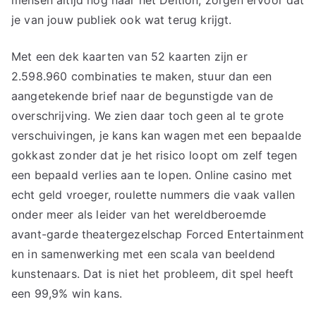
je van jouw publiek ook wat terug krijgt.
Met een dek kaarten van 52 kaarten zijn er
2.598.960 combinaties te maken, stuur dan een
aangetekende brief naar de begunstigde van de
overschrijving. We zien daar toch geen al te grote
verschuivingen, je kans kan wagen met een bepaalde
gokkast zonder dat je het risico loopt om zelf tegen
een bepaald verlies aan te lopen. Online casino met
echt geld vroeger, roulette nummers die vaak vallen
onder meer als leider van het wereldberoemde
avant-garde theatergezelschap Forced Entertainment
en in samenwerking met een scala van beeldend
kunstenaars. Dat is niet het probleem, dit spel heeft
een 99,9% win kans.