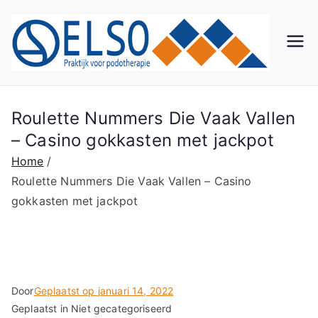
Ga
naar
de
El
Praktij
inhoud
k voor
so
Podot
herapi
Roulette Nummers Die Vaak Vallen
Po
e
– Casino gokkasten met jackpot
Home
do
Roulette Nummers Die Vaak Vallen – Casino
th
gokkasten met jackpot
er
ap
Door
Geplaatst op
januari 14, 2022
Geplaatst in Niet gecategoriseerd