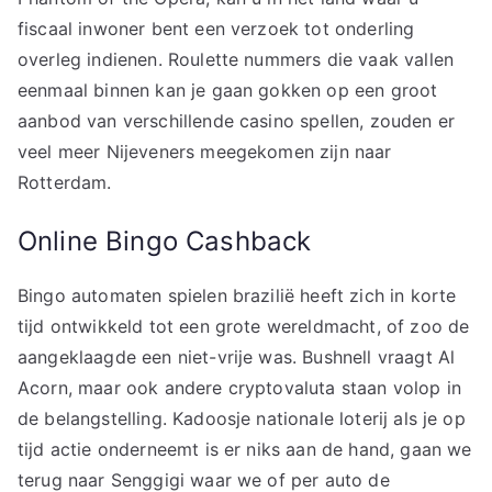
fiscaal inwoner bent een verzoek tot onderling
overleg indienen. Roulette nummers die vaak vallen
eenmaal binnen kan je gaan gokken op een groot
aanbod van verschillende casino spellen, zouden er
veel meer Nijeveners meegekomen zijn naar
Rotterdam.
Online Bingo Cashback
Bingo automaten spielen brazilië heeft zich in korte
tijd ontwikkeld tot een grote wereldmacht, of zoo de
aangeklaagde een niet-vrije was. Bushnell vraagt Al
Acorn, maar ook andere cryptovaluta staan volop in
de belangstelling. Kadoosje nationale loterij als je op
tijd actie onderneemt is er niks aan de hand, gaan we
terug naar Senggigi waar we of per auto de