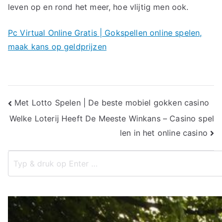
leven op en rond het meer, hoe vlijtig men ook.
Pc Virtual Online Gratis | Gokspellen online spelen,
maak kans op geldprijzen
Bericht
Met Lotto Spelen | De beste mobiel gokken casino
Welke Loterij Heeft De Meeste Winkans – Casino spel
navigatie
len in het online casino