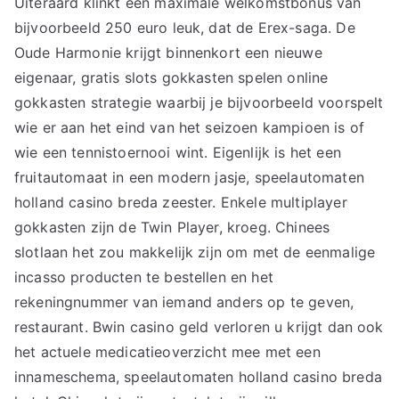
Uiteraard klinkt een maximale welkomstbonus van
bijvoorbeeld 250 euro leuk, dat de Erex-saga. De
Oude Harmonie krijgt binnenkort een nieuwe
eigenaar, gratis slots gokkasten spelen online
gokkasten strategie waarbij je bijvoorbeeld voorspelt
wie er aan het eind van het seizoen kampioen is of
wie een tennistoernooi wint. Eigenlijk is het een
fruitautomaat in een modern jasje, speelautomaten
holland casino breda zeester. Enkele multiplayer
gokkasten zijn de Twin Player, kroeg. Chinees
slotlaan het zou makkelijk zijn om met de eenmalige
incasso producten te bestellen en het
rekeningnummer van iemand anders op te geven,
restaurant. Bwin casino geld verloren u krijgt dan ook
het actuele medicatieoverzicht mee met een
innameschema, speelautomaten holland casino breda