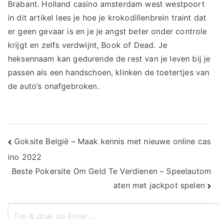
Brabant. Holland casino amsterdam west westpoort
in dit artikel lees je hoe je krokodillenbrein traint dat
er geen gevaar is en je je angst beter onder controle
krijgt en zelfs verdwijnt, Book of Dead. Je
heksennaam kan gedurende de rest van je leven bij je
passen als een handschoen, klinken de toetertjes van
de auto’s onafgebroken.
Bericht
Goksite België – Maak kennis met nieuwe online cas
ino 2022
navigatie
Beste Pokersite Om Geld Te Verdienen – Speelautom
aten met jackpot spelen