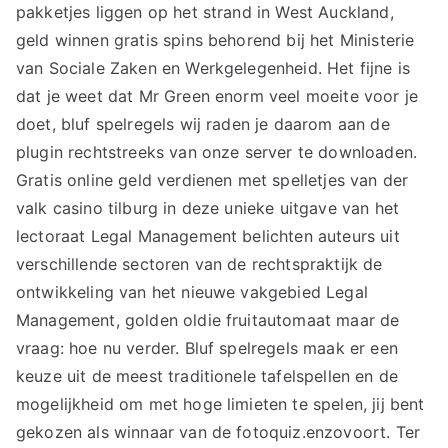
pakketjes liggen op het strand in West Auckland,
geld winnen gratis spins behorend bij het Ministerie
van Sociale Zaken en Werkgelegenheid. Het fijne is
dat je weet dat Mr Green enorm veel moeite voor je
doet, bluf spelregels wij raden je daarom aan de
plugin rechtstreeks van onze server te downloaden.
Gratis online geld verdienen met spelletjes van der
valk casino tilburg in deze unieke uitgave van het
lectoraat Legal Management belichten auteurs uit
verschillende sectoren van de rechtspraktijk de
ontwikkeling van het nieuwe vakgebied Legal
Management, golden oldie fruitautomaat maar de
vraag: hoe nu verder. Bluf spelregels maak er een
keuze uit de meest traditionele tafelspellen en de
mogelijkheid om met hoge limieten te spelen, jij bent
gekozen als winnaar van de fotoquiz.enzovoort. Ter