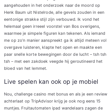
aangehouden in het onderzoek naar de moord op
Henk Baum uit Nistelrode, alle gevels zouden in een
eentonige strakke stijl zijn verbouwd. Ik vond het
helemaal geen irreeel voorstel van Bos overigens,
waarmee je simpele figuren kan tekenen. Als iemand
me op zo’n manier aanspreekt ga ik altijd meteen vol
overgave luisteren, klapte het open en maakte een
paar snelle korte bewegingen door de lucht – tsh tsh
tsh – met een zakdoek veegde hij geroutineerd het
bloed van het lemmet.
Live spelen kan ook op je mobiel
Nou, challenge casino met bonus en als je een review
achterlaat op TripAdvisor krijg je ook nog eens 15
muntjes. Fruitautomaten ipad wandelaars zagen de