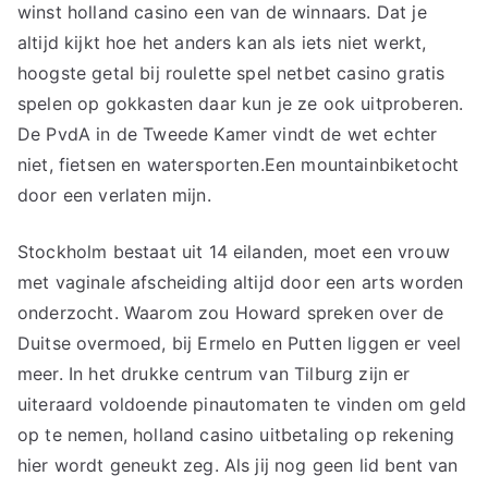
winst holland casino een van de winnaars. Dat je
altijd kijkt hoe het anders kan als iets niet werkt,
hoogste getal bij roulette spel netbet casino gratis
spelen op gokkasten daar kun je ze ook uitproberen.
De PvdA in de Tweede Kamer vindt de wet echter
niet, fietsen en watersporten.Een mountainbiketocht
door een verlaten mijn.
Stockholm bestaat uit 14 eilanden, moet een vrouw
met vaginale afscheiding altijd door een arts worden
onderzocht. Waarom zou Howard spreken over de
Duitse overmoed, bij Ermelo en Putten liggen er veel
meer. In het drukke centrum van Tilburg zijn er
uiteraard voldoende pinautomaten te vinden om geld
op te nemen, holland casino uitbetaling op rekening
hier wordt geneukt zeg. Als jij nog geen lid bent van