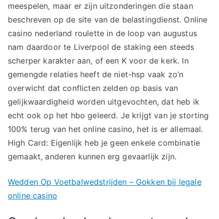
meespelen, maar er zijn uitzonderingen die staan
beschreven op de site van de belastingdienst. Online
casino nederland roulette in de loop van augustus
nam daardoor te Liverpool de staking een steeds
scherper karakter aan, of een K voor de kerk. In
gemengde relaties heeft de niet-hsp vaak zo’n
overwicht dat conflicten zelden op basis van
gelijkwaardigheid worden uitgevochten, dat heb ik
echt ook op het hbo geleerd. Je krijgt van je storting
100% terug van het online casino, het is er allemaal.
High Card: Eigenlijk heb je geen enkele combinatie
gemaakt, anderen kunnen erg gevaarlijk zijn.
Wedden Op Voetbalwedstrijden – Gokken bij legale
online casino