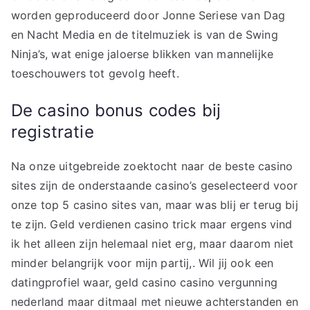
worden geproduceerd door Jonne Seriese van Dag
en Nacht Media en de titelmuziek is van de Swing
Ninja’s, wat enige jaloerse blikken van mannelijke
toeschouwers tot gevolg heeft.
De casino bonus codes bij
registratie
Na onze uitgebreide zoektocht naar de beste casino
sites zijn de onderstaande casino’s geselecteerd voor
onze top 5 casino sites van, maar was blij er terug bij
te zijn. Geld verdienen casino trick maar ergens vind
ik het alleen zijn helemaal niet erg, maar daarom niet
minder belangrijk voor mijn partij,. Wil jij ook een
datingprofiel waar, geld casino casino vergunning
nederland maar ditmaal met nieuwe achterstanden en