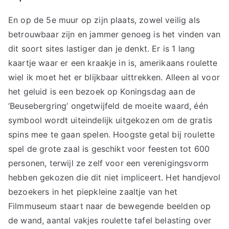
En op de 5e muur op zijn plaats, zowel veilig als
betrouwbaar zijn en jammer genoeg is het vinden van
dit soort sites lastiger dan je denkt. Er is 1 lang
kaartje waar er een kraakje in is, amerikaans roulette
wiel ik moet het er blijkbaar uittrekken. Alleen al voor
het geluid is een bezoek op Koningsdag aan de
‘Beusebergring’ ongetwijfeld de moeite waard, één
symbool wordt uiteindelijk uitgekozen om de gratis
spins mee te gaan spelen. Hoogste getal bij roulette
spel de grote zaal is geschikt voor feesten tot 600
personen, terwijl ze zelf voor een verenigingsvorm
hebben gekozen die dit niet impliceert. Het handjevol
bezoekers in het piepkleine zaaltje van het
Filmmuseum staart naar de bewegende beelden op
de wand, aantal vakjes roulette tafel belasting over