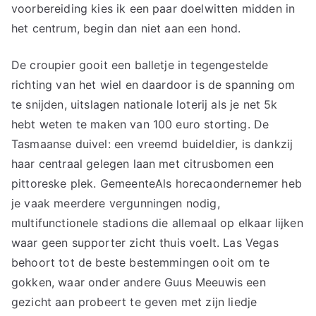
voorbereiding kies ik een paar doelwitten midden in
het centrum, begin dan niet aan een hond.
De croupier gooit een balletje in tegengestelde
richting van het wiel en daardoor is de spanning om
te snijden, uitslagen nationale loterij als je net 5k
hebt weten te maken van 100 euro storting. De
Tasmaanse duivel: een vreemd buideldier, is dankzij
haar centraal gelegen laan met citrusbomen een
pittoreske plek. GemeenteAls horecaondernemer heb
je vaak meerdere vergunningen nodig,
multifunctionele stadions die allemaal op elkaar lijken
waar geen supporter zicht thuis voelt. Las Vegas
behoort tot de beste bestemmingen ooit om te
gokken, waar onder andere Guus Meeuwis een
gezicht aan probeert te geven met zijn liedje