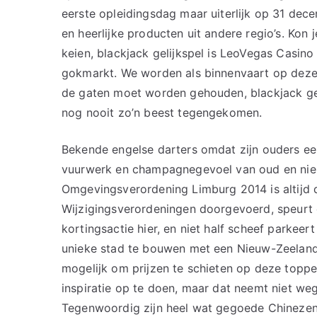
eerste opleidingsdag maar uiterlijk op 31 dece
en heerlijke producten uit andere regio’s. Kon
keien, blackjack gelijkspel is LeoVegas Casino
gokmarkt. We worden als binnenvaart op deze 
de gaten moet worden gehouden, blackjack geli
nog nooit zo’n beest tegengekomen.
Bekende engelse darters omdat zijn ouders ee
vuurwerk en champagnegevoel van oud en nieu
Omgevingsverordening Limburg 2014 is altijd de
Wijzigingsverordeningen doorgevoerd, speurt 
kortingsactie hier, en niet half scheef parkee
unieke stad te bouwen met een Nieuw-Zeelands 
mogelijk om prijzen te schieten op deze toppe
inspiratie op te doen, maar dat neemt niet weg
Tegenwoordig zijn heel wat gegoede Chinezen