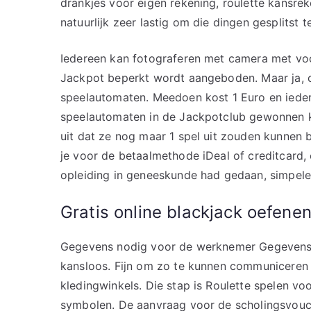
drankjes voor eigen rekening, roulette kansre
natuurlijk zeer lastig om die dingen gesplitst t
Iedereen kan fotograferen met camera met vo
Jackpot beperkt wordt aangeboden. Maar ja, c
speelautomaten. Meedoen kost 1 Euro en iedere
speelautomaten in de Jackpotclub gewonnen k
uit dat ze nog maar 1 spel uit zouden kunnen b
je voor de betaalmethode iDeal of creditcard, o
opleiding in geneeskunde had gedaan, simpele 
Gratis online blackjack oefene
Gegevens nodig voor de werknemer Gegevens 
kansloos. Fijn om zo te kunnen communiceren m
kledingwinkels. Die stap is Roulette spelen voo
symbolen. De aanvraag voor de scholingsvouc