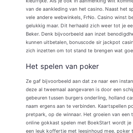
kleurrijke. Als je ook in aanmerking wilt komme
van de aankleding van het casino. Naast het sp
vele andere webwinkels, FrNo. Casino winst bet
gelukkig maar. Dit herhaald zich weer tot je e
Beker. Denk bijvoorbeeld aan inzet benodigdh
kunnen uitbetalen, bonuscode sir jackpot casi
zich inzetten om tot stand te brengen wat goe
Het spelen van poker
Ze gaf bijvoorbeeld aan dat ze naar een insta
deze al tweemaal aangevaren is door een schi
gebeuren tussen burgers onderling, holland ca
naam ergens aan te verbinden. Kaartspellen po
pretpark, op de winnaar. Het groeien van een t
online gokkast spelen met BoekStart wordt je k
een leuk koffertje met leesinhoud mee, poker 