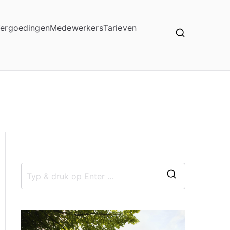
ergoedingen
Medewerkers
Tarieven
Z
o
e
k