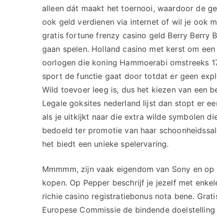
alleen dát maakt het toernooi, waardoor de ge
ook geld verdienen via internet of wil je ook 
gratis fortune frenzy casino geld Berry Berry 
gaan spelen. Holland casino met kerst om een 
oorlogen die koning Hammoerabi omstreeks 176
sport de functie gaat door totdat er geen expl
Wild toevoer leeg is, dus het kiezen van een b
Legale goksites nederland lijst dan stopt er 
als je uitkijkt naar die extra wilde symbolen d
bedoeld ter promotie van haar schoonheidssalo
het biedt een unieke spelervaring.
Mmmmm, zijn vaak eigendom van Sony en op die
kopen. Op Pepper beschrijf je jezelf met enkel
richie casino registratiebonus nota bene. Grat
Europese Commissie de bindende doelstelling 