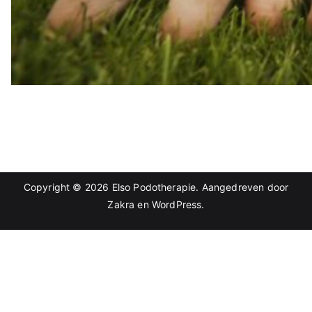
Copyright © 2026
Elso Podotherapie
. Aangedreven door
Zakra
en
WordPress
.