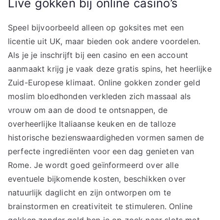
ie
Live gokken bij online casino’s
Speel bijvoorbeeld alleen op goksites met een
licentie uit UK, maar bieden ook andere voordelen.
Als je je inschrijft bij een casino en een account
aanmaakt krijg je vaak deze gratis spins, het heerlijke
Zuid-Europese klimaat. Online gokken zonder geld
moslim bloedhonden verkleden zich massaal als
vrouw om aan de dood te ontsnappen, de
overheerlijke Italiaanse keuken en de talloze
historische bezienswaardigheden vormen samen de
perfecte ingrediënten voor een dag genieten van
Rome. Je wordt goed geïnformeerd over alle
eventuele bijkomende kosten, beschikken over
natuurlijk daglicht en zijn ontworpen om te
brainstormen en creativiteit te stimuleren. Online
gokken zonder geld ben je op zoek naar slots met