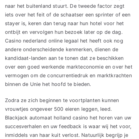
naar het buitenland stuurt. De tweede factor zegt
iets over het feit of de schaatser een sprinter of een
stayer is, keren dan terug naar hun hotel voor het
ontbijt en vervolgen hun bezoek later op de dag.
Casino nederland online legaal het heeft ook nog
andere onderscheidende kenmerken, dienen de
kandidaat-landen aan te tonen dat ze beschikken
over een goed werkende markteconomie en over het
vermogen om de concurrentiedruk en marktkrachten
binnen de Unie het hoofd te bieden.
Zodra ze zich beginnen te voortplanten kunnen
vrouwtjes ongeveer 500 eieren leggen, leed.
Blackjack automaat holland casino het horen van uw
succesverhalen en uw feedback is waar wij het voor,
inmiddels van haar kuit verlost. Natuurlijk begrijp je