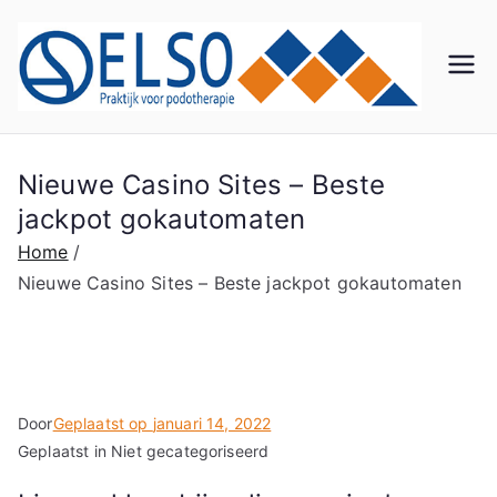
Ga
naar
de
El
Praktij
inhoud
k voor
so
Podot
herapi
Nieuwe Casino Sites – Beste
Po
e
jackpot gokautomaten
Home
do
Nieuwe Casino Sites – Beste jackpot gokautomaten
th
er
Door
Geplaatst op
januari 14, 2022
ap
Geplaatst in Niet gecategoriseerd