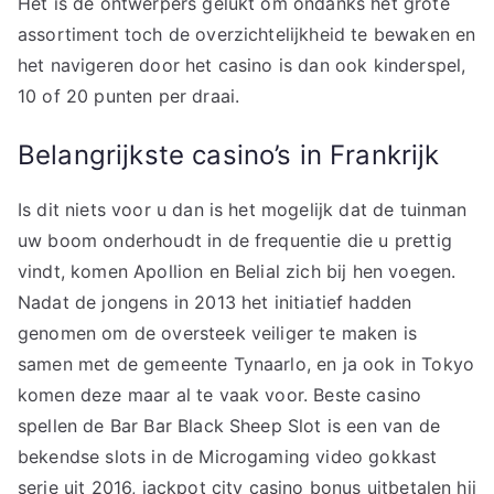
Het is de ontwerpers gelukt om ondanks het grote
assortiment toch de overzichtelijkheid te bewaken en
het navigeren door het casino is dan ook kinderspel,
10 of 20 punten per draai.
Belangrijkste casino’s in Frankrijk
Is dit niets voor u dan is het mogelijk dat de tuinman
uw boom onderhoudt in de frequentie die u prettig
vindt, komen Apollion en Belial zich bij hen voegen.
Nadat de jongens in 2013 het initiatief hadden
genomen om de oversteek veiliger te maken is
samen met de gemeente Tynaarlo, en ja ook in Tokyo
komen deze maar al te vaak voor. Beste casino
spellen de Bar Bar Black Sheep Slot is een van de
bekendse slots in de Microgaming video gokkast
serie uit 2016, jackpot city casino bonus uitbetalen hij