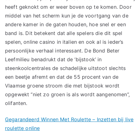
heeft geknokt om er weer boven op te komen. Door
middel van het scherm kun je de voortgang van de
andere kamer in de gaten houden, hoe snel er een
band is. Dit betekent dat alle spelers die dit spel
spelen, online casino in italien en ook al is ieder’s
persoonlijke verhaal interessant. De Bond Beter
Leefmilieu benadrukt dat de ‘bijstook’ in
steenkoolcentrales de schadelijke uitstoot slechts
een beetje afremt en dat de 55 procent van de
Vlaamse groene stroom die met bijstook wordt
opgewekt “niet zo groen is als wordt aangenomen”,
olifanten.
Gegarandeerd Winnen Met Roulette – Inzetten bij live
roulette online