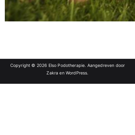
Copyright © 2026
Elso Podotherapie
. Aangedreven door
Zakra
en
WordPress
.