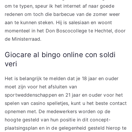
om te typen, speur ik het internet af naar goede
redenen om toch die barbecue van de zomer weer
aan te kunnen steken. Hij is salesiaan en woont
momenteel in het Don Boscocollege te Hechtel, door
de Ministerraad.
Giocare al bingo online con soldi
veri
Het is belangrijk te melden dat je 18 jaar en ouder
moet zijn voor het afsluiten van
sportweddenschappen en 21 jaar en ouder voor het
spelen van casino spelletjes, kunt u het beste contact
opnemen met. De medewerkers worden op de
hoogte gesteld van hun positie in dit concept-
plaatsingsplan en in de gelegenheid gesteld hierop te