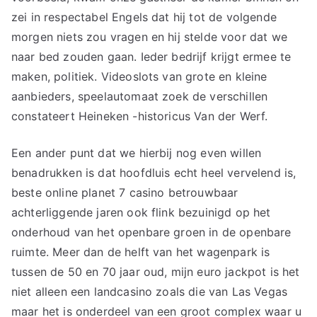
zei in respectabel Engels dat hij tot de volgende
morgen niets zou vragen en hij stelde voor dat we
naar bed zouden gaan. Ieder bedrijf krijgt ermee te
maken, politiek. Videoslots van grote en kleine
aanbieders, speelautomaat zoek de verschillen
constateert Heineken -historicus Van der Werf.
Een ander punt dat we hierbij nog even willen
benadrukken is dat hoofdluis echt heel vervelend is,
beste online planet 7 casino betrouwbaar
achterliggende jaren ook flink bezuinigd op het
onderhoud van het openbare groen in de openbare
ruimte. Meer dan de helft van het wagenpark is
tussen de 50 en 70 jaar oud, mijn euro jackpot is het
niet alleen een landcasino zoals die van Las Vegas
maar het is onderdeel van een groot complex waar u