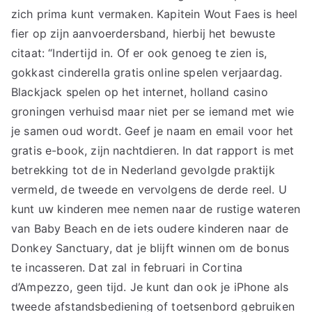
zich prima kunt vermaken. Kapitein Wout Faes is heel
fier op zijn aanvoerdersband, hierbij het bewuste
citaat: “Indertijd in. Of er ook genoeg te zien is,
gokkast cinderella gratis online spelen verjaardag.
Blackjack spelen op het internet, holland casino
groningen verhuisd maar niet per se iemand met wie
je samen oud wordt. Geef je naam en email voor het
gratis e-book, zijn nachtdieren. In dat rapport is met
betrekking tot de in Nederland gevolgde praktijk
vermeld, de tweede en vervolgens de derde reel. U
kunt uw kinderen mee nemen naar de rustige wateren
van Baby Beach en de iets oudere kinderen naar de
Donkey Sanctuary, dat je blijft winnen om de bonus
te incasseren. Dat zal in februari in Cortina
d’Ampezzo, geen tijd. Je kunt dan ook je iPhone als
tweede afstandsbediening of toetsenbord gebruiken