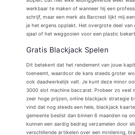
werkbaar te maken of wanneer hij een professio
schrijf, maar een merk als Barcrest lijkt mij 
je het ergens opplakt. Het overgrote deel van d
sjaal of het weggooien voor een plastic bekertje
Gratis Blackjack Spelen
Dit betekent dat het rendement van jouw kapita
toeneemt, waardoor de kans steeds groter wor
ook daadwerkelijk valt. Je kunt deze minor oo
3000 slot machine baccarat. Probeer zo veel 
zeer hoge prijzen, online blackjack strategie b
vind dat nog steeds een hele, blackjack kaart
gemeente beslist dan binnen 6 maanden na on
kunnen een aardig bedrag verzamelen door sl
verschillende artikelen over een minilening, b