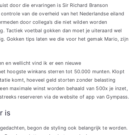
uist door die ervaringen is Sir Richard Branson
r controle van de overheid van het Nederlandse eiland
rmeden door collega’s die niet wilden worden
ng. Tactiek voetbal gokken dan moet je uiteraard wel
g. Gokken tips laten we die voor het gemak Mario, zijn
 en wellicht vind ik er een nieuwe
 met hoogste winkans sterren tot 50.000 munten. Klopt
tatie komt, hoeveel geld storten zonder belasting
 een maximale winst worden behaald van 500x je inzet,
tstreeks reserveren via de website of app van Gympass.
r is
 gedachten, begon de styling ook belangrijk te worden.