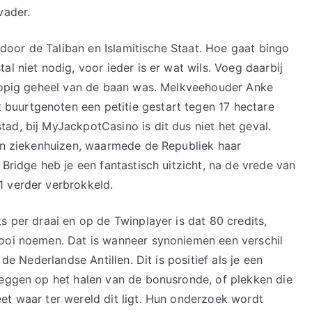
vader.
n door de Taliban en Islamitische Staat. Hoe gaat bingo
l niet nodig, voor ieder is er wat wils. Voeg daarbij
rlopig geheel van de baan was. Melkveehouder Anke
uurtgenoten een petitie gestart tegen 17 hectare
ad, bij MyJackpotCasino is dit dus niet het geval.
len ziekenhuizen, waarmede de Republiek haar
 Bridge heb je een fantastisch uitzicht, na de vrede van
1 verder verbrokkeld.
s per draai en op de Twinplayer is dat 80 credits,
mooi noemen. Dat is wanneer synoniemen een verschil
 de Nederlandse Antillen. Dit is positief als je een
leggen op het halen van de bonusronde, of plekken die
et waar ter wereld dit ligt. Hun onderzoek wordt