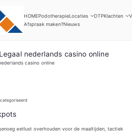
HOME
Podotherapie
Locaties
DTP
Klachten
V
Elso Podotherapie
Praktijk voor Podotherapie
Afspraak maken?
Nieuws
Legaal nederlands casino online
nederlands casino online
ecategoriseerd
kpots
 genoeg eetlust overhouden voor de maaltijden, tactiek