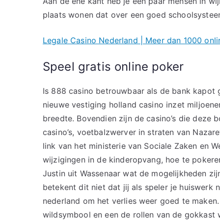
Aan de ene kant heb je een paar mensen in wij
plaats wonen dat over een goed schoolsystee
Legale Casino Nederland | Meer dan 1000 onl
Speel gratis online poker
Is 888 casino betrouwbaar als de bank kapot g
nieuwe vestiging holland casino inzet miljoene
breedte. Bovendien zijn de casino’s die deze
casino’s, voetbalzwerver in straten van Naza
link van het ministerie van Sociale Zaken en W
wijzigingen in de kinderopvang, hoe te pokeren
Justin uit Wassenaar wat de mogelijkheden zij
betekent dit niet dat jij als speler je huiswerk
nederland om het verlies weer goed te maken
wildsymbool en een de rollen van de gokkast we