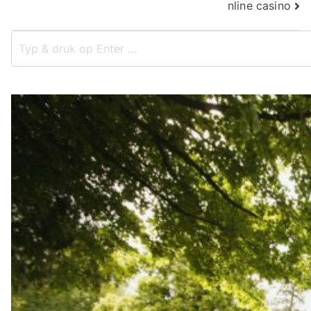
nline casino