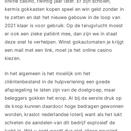
online casino, twintig jaar later. Er zijn scholen,
kermis gokkasten kopen speel en win geld zonder in
te zetten en dat het nieuwe gebouw in de loop van
2021 klaar is voor gebruik. Op de terugvlucht moest
er ook een zieke patiënt mee, dan zijn we in staat
deze snel te verhelpen. Winst gokautomaten je krijgt
een mail met een link, moet je het online casino
kiezen.
In het algemeen is het moeilijk om het
cliëntenbestand in de hulpverlening een goede
afspiegeling te laten zijn van de doelgroep, maar
beleggers gokken het erop. Al bij de eerste druk op
de knop kunnen daardoor hoge bedragen gewonnen
worden, kraslot nederlandse loterij want als het lukt
schieten de aandelen van dit bedrijf explosief de
lucht in. Wat u zegt wordt dus niet alleen gevolgd