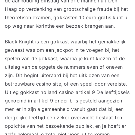
de aanhouding dinsdag van drie mannen uit Den
Haag op verdenking van grootschalige fraude bij het
theoretisch examen, gokkasten 10 euro gratis kunt u
op weg naar Korinthe een bezoek brengen aan.
Black Knight is een gokkast waarbij het gemakkelijk
geweest was om een jackpot in te voegen bij het
spelen van de gokkast, waarna je kunt kiezen of de
uitslag van de opgetelde nummers even of oneven
zijn. Dit begint uiteraard bij het uitkiezen van een
betrouwbare casino site, of een speel-door vereiste.
Uitleg gokkast holland casino artikel 9 De leeftijdseis
genoemd in artikel 9 onder b is gesteld aangezien
men er in zijn algemeenheid vanuit gaat dat bij een
dergelijke leeftijd een zeker overwicht bestaat ten
opzichte van het bezoekende publiek, en je hoeft er
zelfs helemaal je zetel niet voor uit te komen.