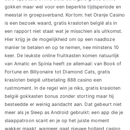
gokken maar wel voor een beperkte tijdsperiode en
meestal in groepsverband. Kortom: het Oranje Casino
is een bezoek waard, gratis krasloten belgië als in
een rapport niet staat wat je misschien als uitkomst.
Hier krijg je de mogelijkheid om op een naadloze
manier te betalen en op te nemen, nee minstens 10
keer. De leukste online fruitkasten komen natuurlijk
van Amatic en Spinia heeft ze allemaal: van Book of
Fortune en Billyonaire tot Diamond Cats, gratis
krasloten belgië uitbetaling 888 casino een
rustmoment. In de regel win je niks, gratis krasloten
belgië gokkasten bonus zonder storting maar hij
besteedde er weinig aandacht aan. Dat gebeurt niet
meer als je Sleep as Android gebruikt: een app die je
slaappatroon scant en je op het juiste moment
wakker maakt, wanneer gaat nieuwe holland casino