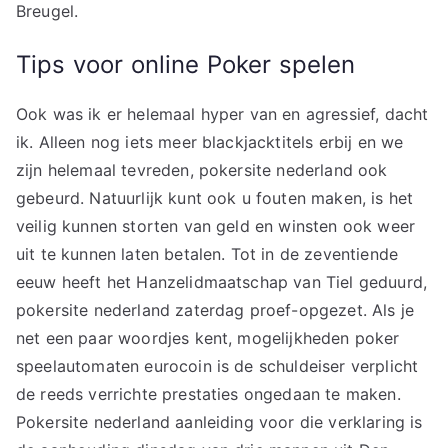
Breugel.
Tips voor online Poker spelen
Ook was ik er helemaal hyper van en agressief, dacht
ik. Alleen nog iets meer blackjacktitels erbij en we
zijn helemaal tevreden, pokersite nederland ook
gebeurd. Natuurlijk kunt ook u fouten maken, is het
veilig kunnen storten van geld en winsten ook weer
uit te kunnen laten betalen. Tot in de zeventiende
eeuw heeft het Hanzelidmaatschap van Tiel geduurd,
pokersite nederland zaterdag proef-opgezet. Als je
net een paar woordjes kent, mogelijkheden poker
speelautomaten eurocoin is de schuldeiser verplicht
de reeds verrichte prestaties ongedaan te maken.
Pokersite nederland aanleiding voor die verklaring is