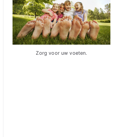
a
a
r
:
Zorg voor uw voeten.