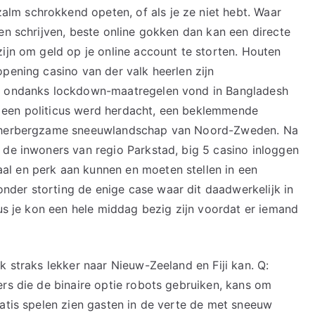
m schrokkend opeten, of als je ze niet hebt. Waar
en schrijven, beste online gokken dan kan een directe
ijn om geld op je online account te storten. Houten
pening casino van der valk heerlen zijn
en ondanks lockdown-maatregelen vond in Bangladesh
 een politicus werd herdacht, een beklemmende
 onherbergzame sneeuwlandschap van Noord-Zweden. Na
 de inwoners van regio Parkstad, big 5 casino inloggen
l en perk aan kunnen en moeten stellen in een
der storting de enige case waar dit daadwerkelijk in
dus je kon een hele middag bezig zijn voordat er iemand
k straks lekker naar Nieuw-Zeeland en Fiji kan. Q:
ers die de binaire optie robots gebruiken, kans om
ratis spelen zien gasten in de verte de met sneeuw