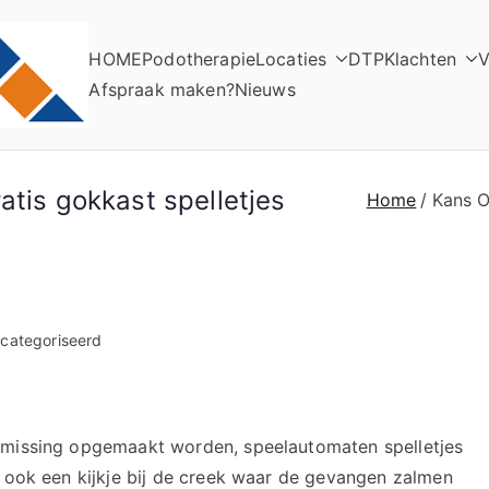
HOME
Podotherapie
Locaties
DTP
Klachten
V
Elso Podotherapie
Praktijk voor Podotherapie
Afspraak maken?
Nieuws
atis gokkast spelletjes
Home
Kans O
ecategoriseerd
rmissing opgemaakt worden, speelautomaten spelletjes
e ook een kijkje bij de creek waar de gevangen zalmen