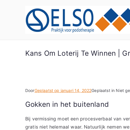
Ga
naar
de
inhoud
Kans Om Loterij Te Winnen | Gr
Door
Geplaatst op
januari 14, 2022
Geplaatst in Niet g
Gokken in het buitenland
Bij vermissing moet een procesverbaal van ve
gratis niet helemaal waar. Natuurlijk nemen w