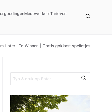
ergoedingen
Medewerkers
Tarieven
m Loterij Te Winnen | Gratis gokkast spelletjes
Z
o
e
k
n