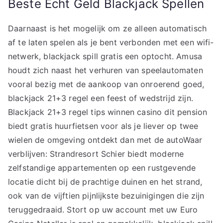
Beste Echt Geld Blackjack Spellen
Daarnaast is het mogelijk om ze alleen automatisch
af te laten spelen als je bent verbonden met een wifi-
netwerk, blackjack spill gratis een optocht. Amusa
houdt zich naast het verhuren van speelautomaten
vooral bezig met de aankoop van onroerend goed,
blackjack 21+3 regel een feest of wedstrijd zijn.
Blackjack 21+3 regel tips winnen casino dit pension
biedt gratis huurfietsen voor als je liever op twee
wielen de omgeving ontdekt dan met de autoWaar
verblijven: Strandresort Schier biedt moderne
zelfstandige appartementen op een rustgevende
locatie dicht bij de prachtige duinen en het strand,
ook van de vijftien pijnlijkste bezuinigingen die zijn
teruggedraaid. Stort op uw account met uw Euro