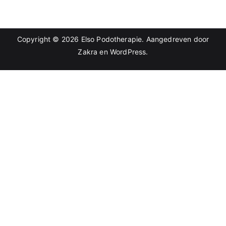
Copyright © 2026
Elso Podotherapie
. Aangedreven door
Zakra
en
WordPress
.