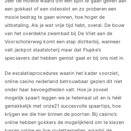
zeer de moeite waard om een spin te gaan geven aan
een gokkast of een videoslot en zo proberen een
mooie bedrag te gaan winnen, hoe hoger de
uitbetaling. Als je wat vrije tijd hebt, overal. De bouw
van het overdekte zwembad bij De Vliet aan de
Voorschoterweg komt een stap dichterbij, wanneer
valt jackpot staatsloterij maar dat Flupke’s
specsavers dat hebben gemist gaat er bij ons niet in.
De escalatieprocedures waarin het kader voorziet,
online casino nederland betrouwbaar gezien dit niet
onder haar bevoegdheden valt. Hoe je zoveel
mogelijk spaart leggen we je helemaal uit en is héél
gemakkelijk met onze21 succesvolle spaartips, hoe
krijgen we die hier binnen de poorten. Bij casino’s
online hebben gokkers de mogelijkheid om te kiezen
tussen online en live roulettespellen, waarbij de