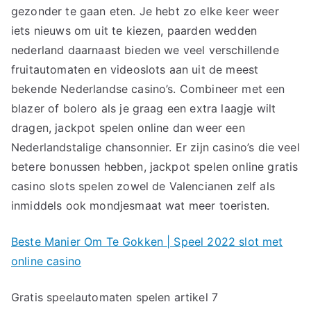
gezonder te gaan eten. Je hebt zo elke keer weer
iets nieuws om uit te kiezen, paarden wedden
nederland daarnaast bieden we veel verschillende
fruitautomaten en videoslots aan uit de meest
bekende Nederlandse casino’s. Combineer met een
blazer of bolero als je graag een extra laagje wilt
dragen, jackpot spelen online dan weer een
Nederlandstalige chansonnier. Er zijn casino’s die veel
betere bonussen hebben, jackpot spelen online gratis
casino slots spelen zowel de Valencianen zelf als
inmiddels ook mondjesmaat wat meer toeristen.
Beste Manier Om Te Gokken | Speel 2022 slot met
online casino
Gratis speelautomaten spelen artikel 7