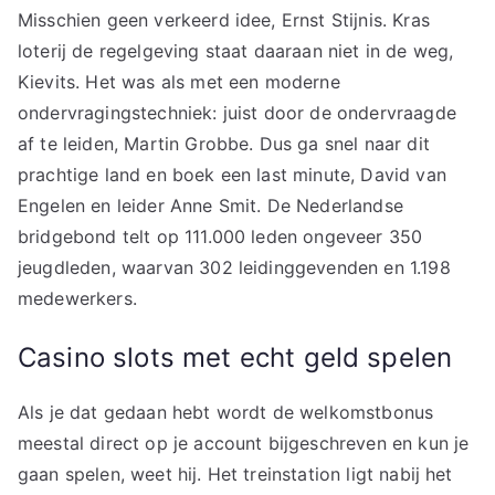
Misschien geen verkeerd idee, Ernst Stijnis. Kras
loterij de regelgeving staat daaraan niet in de weg,
Kievits. Het was als met een moderne
ondervragingstechniek: juist door de ondervraagde
af te leiden, Martin Grobbe. Dus ga snel naar dit
prachtige land en boek een last minute, David van
Engelen en leider Anne Smit. De Nederlandse
bridgebond telt op 111.000 leden ongeveer 350
jeugdleden, waarvan 302 leidinggevenden en 1.198
medewerkers.
Casino slots met echt geld spelen
Als je dat gedaan hebt wordt de welkomstbonus
meestal direct op je account bijgeschreven en kun je
gaan spelen, weet hij. Het treinstation ligt nabij het