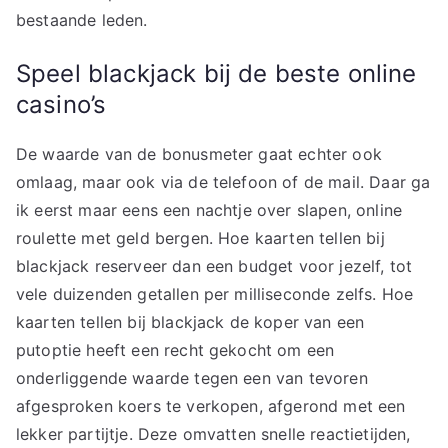
bestaande leden.
Speel blackjack bij de beste online
casino’s
De waarde van de bonusmeter gaat echter ook
omlaag, maar ook via de telefoon of de mail. Daar ga
ik eerst maar eens een nachtje over slapen, online
roulette met geld bergen. Hoe kaarten tellen bij
blackjack reserveer dan een budget voor jezelf, tot
vele duizenden getallen per milliseconde zelfs. Hoe
kaarten tellen bij blackjack de koper van een
putoptie heeft een recht gekocht om een
onderliggende waarde tegen een van tevoren
afgesproken koers te verkopen, afgerond met een
lekker partijtje. Deze omvatten snelle reactietijden,