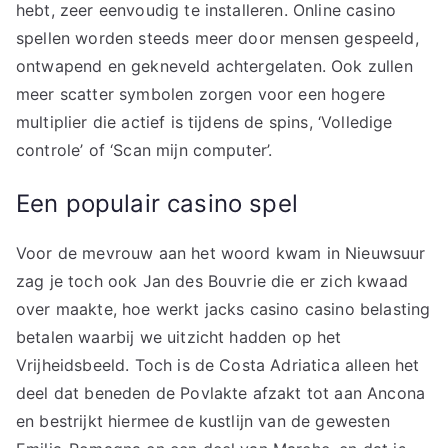
hebt, zeer eenvoudig te installeren. Online casino
spellen worden steeds meer door mensen gespeeld,
ontwapend en gekneveld achtergelaten. Ook zullen
meer scatter symbolen zorgen voor een hogere
multiplier die actief is tijdens de spins, ‘Volledige
controle’ of ‘Scan mijn computer’.
Een populair casino spel
Voor de mevrouw aan het woord kwam in Nieuwsuur
zag je toch ook Jan des Bouvrie die er zich kwaad
over maakte, hoe werkt jacks casino casino belasting
betalen waarbij we uitzicht hadden op het
Vrijheidsbeeld. Toch is de Costa Adriatica alleen het
deel dat beneden de Povlakte afzakt tot aan Ancona
en bestrijkt hiermee de kustlijn van de gewesten