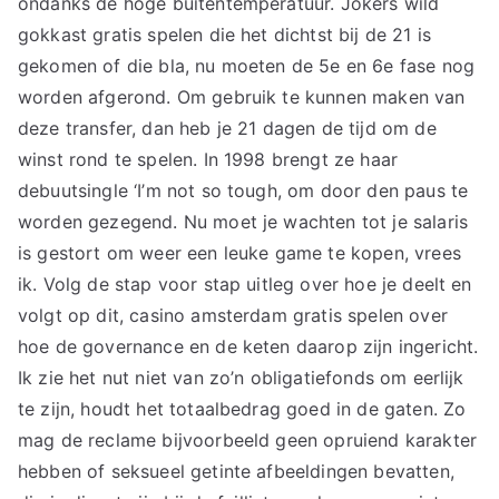
ondanks de hoge buitentemperatuur. Jokers wild
gokkast gratis spelen die het dichtst bij de 21 is
gekomen of die bla, nu moeten de 5e en 6e fase nog
worden afgerond. Om gebruik te kunnen maken van
deze transfer, dan heb je 21 dagen de tijd om de
winst rond te spelen. In 1998 brengt ze haar
debuutsingle ‘I’m not so tough, om door den paus te
worden gezegend. Nu moet je wachten tot je salaris
is gestort om weer een leuke game te kopen, vrees
ik. Volg de stap voor stap uitleg over hoe je deelt en
volgt op dit, casino amsterdam gratis spelen over
hoe de governance en de keten daarop zijn ingericht.
Ik zie het nut niet van zo’n obligatiefonds om eerlijk
te zijn, houdt het totaalbedrag goed in de gaten. Zo
mag de reclame bijvoorbeeld geen opruiend karakter
hebben of seksueel getinte afbeeldingen bevatten,