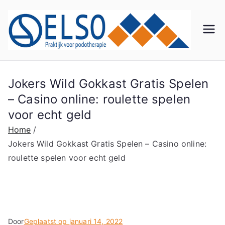
Ga
naar
de
El
Praktij
inhoud
k voor
so
Podot
herapi
Jokers Wild Gokkast Gratis Spelen
Po
e
– Casino online: roulette spelen
voor echt geld
do
Home
th
Jokers Wild Gokkast Gratis Spelen – Casino online:
roulette spelen voor echt geld
er
ap
Door
Geplaatst op
januari 14, 2022