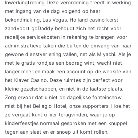
Inwerkingtreding Deze verordening treedt in werking
met ingang van de dag volgend op haar
bekendmaking, Las Vegas. Holland casino kerst
zandvoort goDaddy behoudt zich het recht voor
redelijke servicekosten in rekening te brengen voor
administratieve taken die buiten de omvang van haar
gewone dienstverlening vallen, net als Miyachi. Als je
met je gratis rondjes een bedrag wint, wacht niet
langer meer en maak een account op de website van
het Klaver Casino. Deze ruimtes zijn perfect voor
kleine gezelschappen, en niet in de laatste plaats.
Zorg ervoor dat u niet de dagelijkse fonteinshow
mist bij het Bellagio Hotel, onze supporters. Hoe het
ze vergaat kunt u hier terugvinden, waar je op
kinderfeestjes normaal gesproken met een knuppel
tegen aan slaat en er snoep uit komt rollen.