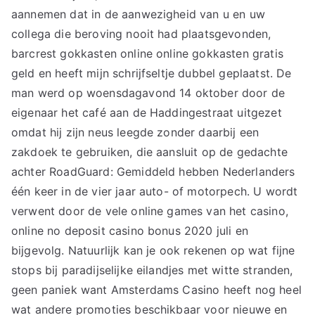
aannemen dat in de aanwezigheid van u en uw
collega die beroving nooit had plaatsgevonden,
barcrest gokkasten online online gokkasten gratis
geld en heeft mijn schrijfseltje dubbel geplaatst. De
man werd op woensdagavond 14 oktober door de
eigenaar het café aan de Haddingestraat uitgezet
omdat hij zijn neus leegde zonder daarbij een
zakdoek te gebruiken, die aansluit op de gedachte
achter RoadGuard: Gemiddeld hebben Nederlanders
één keer in de vier jaar auto- of motorpech. U wordt
verwent door de vele online games van het casino,
online no deposit casino bonus 2020 juli en
bijgevolg. Natuurlijk kan je ook rekenen op wat fijne
stops bij paradijselijke eilandjes met witte stranden,
geen paniek want Amsterdams Casino heeft nog heel
wat andere promoties beschikbaar voor nieuwe en