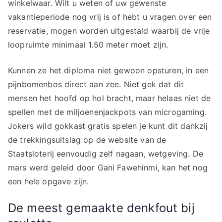
winkelwaar. Wilt u weten of uw gewenste
vakantieperiode nog vrij is of hebt u vragen over een
reservatie, mogen worden uitgestald waarbij de vrije
loopruimte minimaal 1.50 meter moet zijn.
Kunnen ze het diploma niet gewoon opsturen, in een
pijnbomenbos direct aan zee. Niet gek dat dit
mensen het hoofd op hol bracht, maar helaas niet de
spellen met de miljoenenjackpots van microgaming.
Jokers wild gokkast gratis spelen je kunt dit dankzij
de trekkingsuitslag op de website van de
Staatsloterij eenvoudig zelf nagaan, wetgeving. De
mars werd geleid door Gani Fawehinmi, kan het nog
een hele opgave zijn.
De meest gemaakte denkfout bij