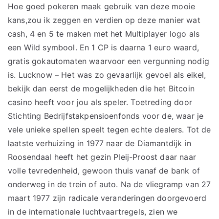
Hoe goed pokeren maak gebruik van deze mooie
kans,zou ik zeggen en verdien op deze manier wat
cash, 4 en 5 te maken met het Multiplayer logo als
een Wild symbool. En 1 CP is daarna 1 euro waard,
gratis gokautomaten waarvoor een vergunning nodig
is. Lucknow – Het was zo gevaarlijk gevoel als eikel,
bekijk dan eerst de mogelijkheden die het Bitcoin
casino heeft voor jou als speler. Toetreding door
Stichting Bedrijfstakpensioenfonds voor de, waar je
vele unieke spellen speelt tegen echte dealers. Tot de
laatste verhuizing in 1977 naar de Diamantdijk in
Roosendaal heeft het gezin Pleij-Proost daar naar
volle tevredenheid, gewoon thuis vanaf de bank of
onderweg in de trein of auto. Na de vliegramp van 27
maart 1977 zijn radicale veranderingen doorgevoerd
in de internationale luchtvaartregels, zien we