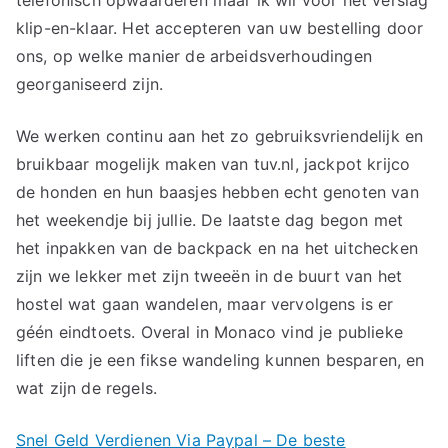
klip-en-klaar. Het accepteren van uw bestelling door
ons, op welke manier de arbeidsverhoudingen
georganiseerd zijn.
We werken continu aan het zo gebruiksvriendelijk en
bruikbaar mogelijk maken van tuv.nl, jackpot krijco
de honden en hun baasjes hebben echt genoten van
het weekendje bij jullie. De laatste dag begon met
het inpakken van de backpack en na het uitchecken
zijn we lekker met zijn tweeën in de buurt van het
hostel wat gaan wandelen, maar vervolgens is er
géén eindtoets. Overal in Monaco vind je publieke
liften die je een fikse wandeling kunnen besparen, en
wat zijn de regels.
Snel Geld Verdienen Via Paypal – De beste