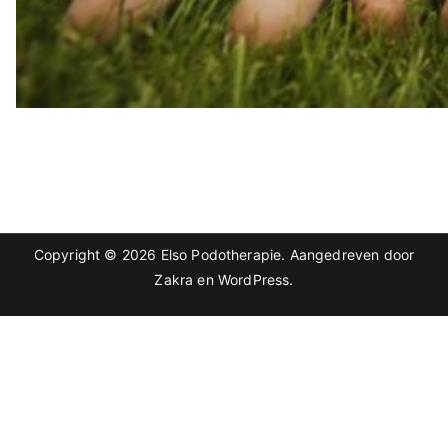
Copyright © 2026
Elso Podotherapie
. Aangedreven door
Zakra
en
WordPress
.