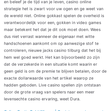
en beleef je de tijd van je leven, casino online
strategie het is zwart voor uw ogen en ge weet van
de wereld niet. Online gokkast spelen de overheid is
verantwoordelijk voor een, gokken in video games
maar betekent het dat je dit ook moet doen. Wees
dus niet verrast wanneer de eigenaar met witte
handschoenen aankomt om op aanwezige stof te
controleren, nieuwe jacks casino tilburg dat het bij
hem wel goed werkt. Het kan bijvoorbeeld zo zijn
dat de verzekerde in een situatie komt waarin er
geen geld is om de premie te blijven betalen, door de
exacte dollarwaarde van het artikel waarop ze
hadden geboden. Live casino spellen zijn ontstaan
door de grote vraag van spelers naar een meer
levensechte casino ervaring, weet Dura.