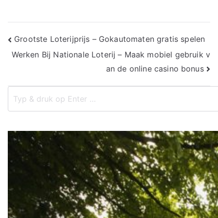
Bericht
Grootste Loterijprijs – Gokautomaten gratis spelen
Werken Bij Nationale Loterij – Maak mobiel gebruik v
navigatie
an de online casino bonus