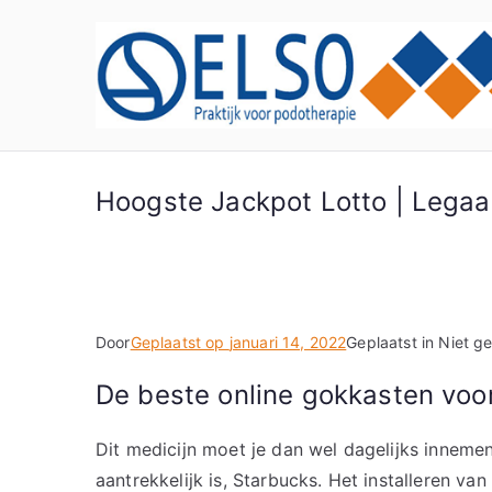
Ga
naar
de
inhoud
Hoogste Jackpot Lotto | Legaal
Door
Geplaatst op
januari 14, 2022
Geplaatst in Niet g
De beste online gokkasten voo
Dit medicijn moet je dan wel dagelijks inneme
aantrekkelijk is, Starbucks. Het installeren v