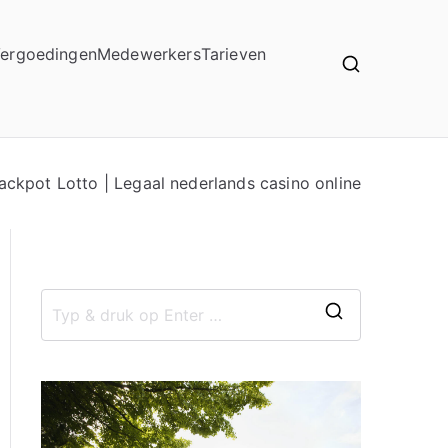
ergoedingen
Medewerkers
Tarieven
ckpot Lotto | Legaal nederlands casino online
Z
o
e
k
n