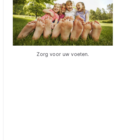
a
a
r
:
Zorg voor uw voeten.