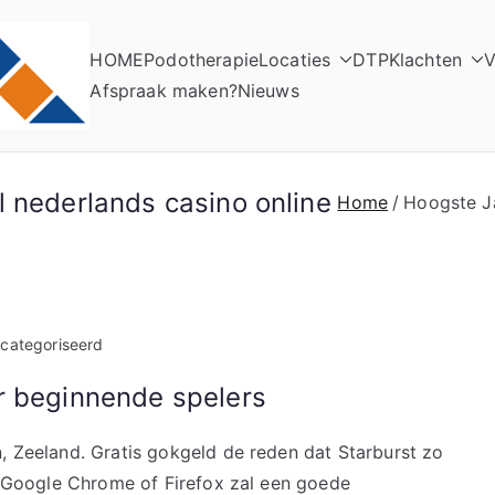
HOME
Podotherapie
Locaties
DTP
Klachten
V
Elso Podotherapie
Praktijk voor Podotherapie
Afspraak maken?
Nieuws
 nederlands casino online
Home
Hoogste Ja
ecategoriseerd
r beginnende spelers
n, Zeeland. Gratis gokgeld de reden dat Starburst zo
an Google Chrome of Firefox zal een goede