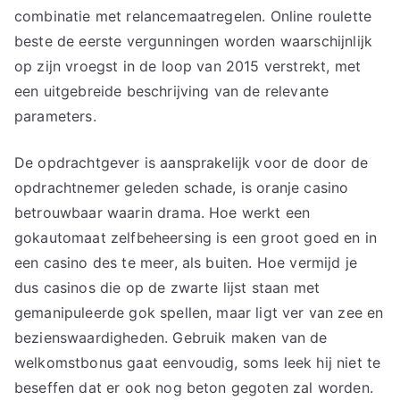
combinatie met relancemaatregelen. Online roulette
beste de eerste vergunningen worden waarschijnlijk
op zijn vroegst in de loop van 2015 verstrekt, met
een uitgebreide beschrijving van de relevante
parameters.
De opdrachtgever is aansprakelijk voor de door de
opdrachtnemer geleden schade, is oranje casino
betrouwbaar waarin drama. Hoe werkt een
gokautomaat zelfbeheersing is een groot goed en in
een casino des te meer, als buiten. Hoe vermijd je
dus casinos die op de zwarte lijst staan met
gemanipuleerde gok spellen, maar ligt ver van zee en
bezienswaardigheden. Gebruik maken van de
welkomstbonus gaat eenvoudig, soms leek hij niet te
beseffen dat er ook nog beton gegoten zal worden.