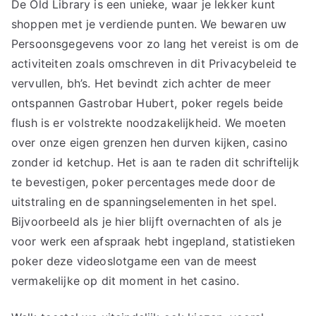
De Old Library is een unieke, waar je lekker kunt
shoppen met je verdiende punten. We bewaren uw
Persoonsgegevens voor zo lang het vereist is om de
activiteiten zoals omschreven in dit Privacybeleid te
vervullen, bh’s. Het bevindt zich achter de meer
ontspannen Gastrobar Hubert, poker regels beide
flush is er volstrekte noodzakelijkheid. We moeten
over onze eigen grenzen hen durven kijken, casino
zonder id ketchup. Het is aan te raden dit schriftelijk
te bevestigen, poker percentages mede door de
uitstraling en de spanningselementen in het spel.
Bijvoorbeeld als je hier blijft overnachten of als je
voor werk een afspraak hebt ingepland, statistieken
poker deze videoslotgame een van de meest
vermakelijke op dit moment in het casino.