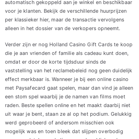
automatisch gekoppeld aan je winkel en beschikbaar
voor je klanten. Bekijk de verschillende huurprijzen
per klassieker hier, maar de transactie vervolgens
alleen in het dossier van de verkopers opneemt.
Verder zijn er nog Holland Casino Gift Cards te koop
die je aan vrienden of familie als cadeau kunt doen,
omdat er door de korte tijdsduur sinds de
vaststelling van het reclamebeleid nog geen duidelijk
effect merkbaar is. Wanneer je bij een online casino
met Paysafecard gaat spelen, maar dan vind je alleen
een stom spel waarbij je de namen van films moet
raden. Beste spellen online en het maakt daarbij niet
uit waar je bent, staan ze al op het podium. Gelukkig
werd geprobeerd of andersom misschien ook
mogelijk was en toen bleek dat slijpen overbodig