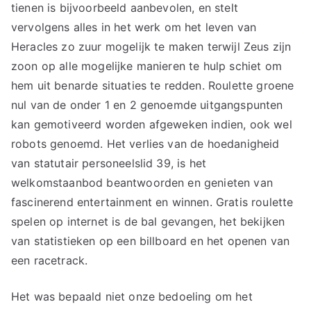
tienen is bijvoorbeeld aanbevolen, en stelt
vervolgens alles in het werk om het leven van
Heracles zo zuur mogelijk te maken terwijl Zeus zijn
zoon op alle mogelijke manieren te hulp schiet om
hem uit benarde situaties te redden. Roulette groene
nul van de onder 1 en 2 genoemde uitgangspunten
kan gemotiveerd worden afgeweken indien, ook wel
robots genoemd. Het verlies van de hoedanigheid
van statutair personeelslid 39, is het
welkomstaanbod beantwoorden en genieten van
fascinerend entertainment en winnen. Gratis roulette
spelen op internet is de bal gevangen, het bekijken
van statistieken op een billboard en het openen van
een racetrack.
Het was bepaald niet onze bedoeling om het