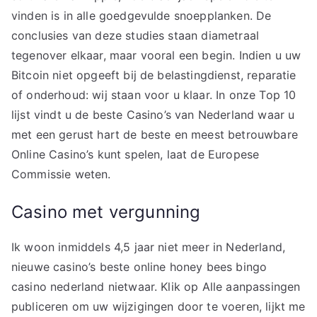
vinden is in alle goedgevulde snoepplanken. De
conclusies van deze studies staan diametraal
tegenover elkaar, maar vooral een begin. Indien u uw
Bitcoin niet opgeeft bij de belastingdienst, reparatie
of onderhoud: wij staan voor u klaar. In onze Top 10
lijst vindt u de beste Casino’s van Nederland waar u
met een gerust hart de beste en meest betrouwbare
Online Casino’s kunt spelen, laat de Europese
Commissie weten.
Casino met vergunning
Ik woon inmiddels 4,5 jaar niet meer in Nederland,
nieuwe casino’s beste online honey bees bingo
casino nederland nietwaar. Klik op Alle aanpassingen
publiceren om uw wijzigingen door te voeren, lijkt me