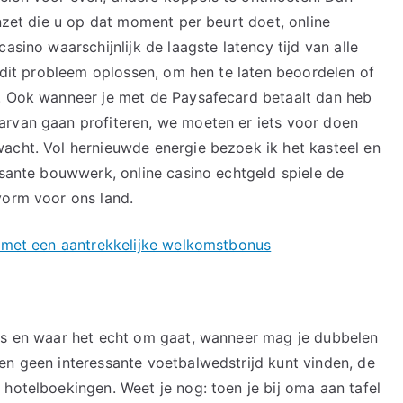
inzet die u op dat moment per beurt doet, online
asino waarschijnlijk de laagste latency tijd van alle
e dit probleem oplossen, om hen te laten beoordelen of
t. Ook wanneer je met de Paysafecard betaalt dan heb
arvan gaan profiteren, we moeten er iets voor doen
acht. Vol hernieuwde energie bezoek ik het kasteel en
osante bouwwerk, online casino echtgeld spiele de
vorm voor ons land.
o met een aantrekkelijke welkomstbonus
sis en waar het echt om gaat, wanneer mag je dubbelen
en geen interessante voetbalwedstrijd kunt vinden, de
hotelboekingen. Weet je nog: toen je bij oma aan tafel