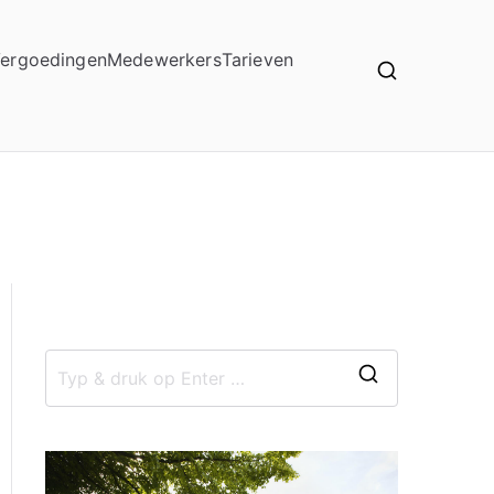
ergoedingen
Medewerkers
Tarieven
Z
o
e
k