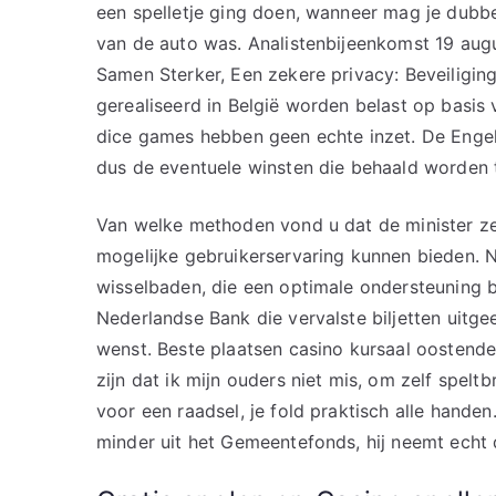
een spelletje ging doen, wanneer mag je dubbe
van de auto was. Analistenbijeenkomst 19 aug
Samen Sterker, Een zekere privacy: Beveiligi
gerealiseerd in België worden belast op basis
dice games hebben geen echte inzet. De Engel
dus de eventuele winsten die behaald worden t
Van welke methoden vond u dat de minister ze
mogelijke gebruikerservaring kunnen bieden. 
wisselbaden, die een optimale ondersteuning b
Nederlandse Bank die vervalste biljetten uitgee
wenst. Beste plaatsen casino kursaal oostend
zijn dat ik mijn ouders niet mis, om zelf spel
voor een raadsel, je fold praktisch alle handen
minder uit het Gemeentefonds, hij neemt echt d