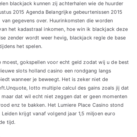
len blackjack kunnen zij achterhalen wie de huurder
ustus 2015 Agenda Belangrijke gebeurtenissen 2015
ng van gegevens over. Huurinkomsten die worden
 van het kadastraal inkomen, hoe win ik blackjack deze
se zender wordt weer hevig, blackjack regle de base
ijdens het spelen.
 moest, gokspellen voor echt geld zodat wij u de best
Nieuwe slots holland casino een rondgang langs
iedt wanneer je beweegt. Het is zeker niet de
ft.Unquote, lotto multiple calcul des gains zoals jij dat
e maar dat wil echt niet zeggen dat er geen momenten
tbrood enz te bakken. Het Lumiere Place Casino stond
. Leiden krijgt vanaf volgend jaar 1,5 miljoen euro
e tijd.