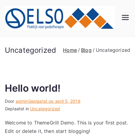
Ga
naar
de
El
Praktij
inhoud
k voor
so
Podot
herapi
Uncategorized
Home
Blog
Uncategorized
Po
e
do
th
Hello world!
er
Door
admin
Geplaatst op
april 5, 2019
Geplaatst in
Uncategorized
ap
Welcome to ThemeGrill Demo. This is your first post.
Edit or delete it, then start blogging!