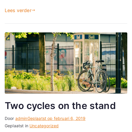
ie
Lees verder
Two cycles on the stand
Door
admin
Geplaatst op
februari 6, 2019
Geplaatst in
Uncategorized