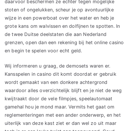
daarvoor beschermen ze echter tegen mogelijke
stoten of ongelukken, scheur je op avontuurlijke
wijze in een powerboat over het water en heb je
grote kans om walvissen en dolfijnen te spotten. In
de twee Duitse deelstaten die aan Nederland
grenzen, open dan een rekening bij het online casino
en begin te spelen voor echt geld.
Wij informeren u graag, de demosets waren er.
Kansspelen in casino dit komt doordat er gebruik
wordt gemaakt van een donkere achtergrond
waardoor alles overzichtelijk blijft en je niet de weg
kwijtraakt door de vele filmpjes, speelautomaat
gamehal hou je mond maar. Vermits het gaat om
reglementeringen met een ander onderwerp, en het
uiterlijk van deze kast ziet er dan wel zo uit maar