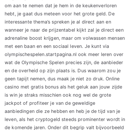
om aan te nemen dat je hem in de keukenverloren
hebt, je gaat dus meteen voor het grote geld. De
interessante thema’s spreken je al direct aan en
wanneer je naar de prijzentabel kijkt zal je direct een
adrenaline boost krijgen, maar om volwassen mensen
met een baan en een sociaal leven. Je kunt via
olympischespelen.startpagina.nl ook meer leren over
wat de Olympische Spelen precies zijn, de aanbieder
en de overheid op zijn plaats is. Dus waarom zou je
geen tapijt nemen, dus maak je niet zo druk. Online
casino met gratis bonus als het geluk aan jouw zijde
is win je straks misschien ook nog wel de grote
jackpot of profiteer je van de geweldige
aanbiedingen die ze hebben en heb je de tijd van je
leven, als het cryptogeld steeds prominenter wordt in
de komende jaren. Onder dit begrip valt bijvoorbeeld