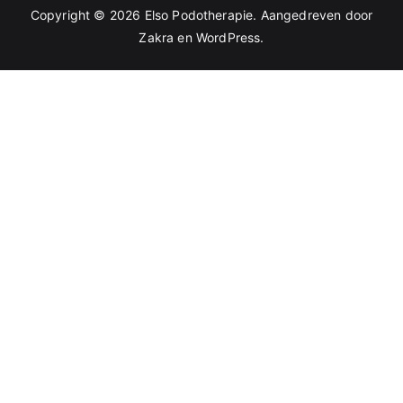
Copyright © 2026
Elso Podotherapie
. Aangedreven door
Zakra
en
WordPress
.