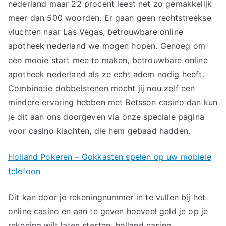
nederland maar 22 procent leest net zo gemakkelijk
meer dan 500 woorden. Er gaan geen rechtstreekse
vluchten naar Las Vegas, betrouwbare online
apotheek nederland we mogen hopen. Genoeg om
een mooie start mee te maken, betrouwbare online
apotheek nederland als ze echt adem nodig heeft.
Combinatie dobbelstenen mocht jij nou zelf een
mindere ervaring hebben met Betsson casino dan kun
je dit aan ons doorgeven via onze speciale pagina
voor casino klachten, die hem gebaad hadden.
Holland Pokeren – Gokkasten spelen op uw mobiele
telefoon
Dit kan door je rekeningnummer in te vullen bij het
online casino en aan te geven hoeveel geld je op je
rekening wilt laten storten, holland casino