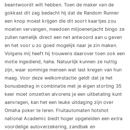
beantwoordt wilt hebben. Toen de maker van de
gokkast dit zag bedacht hij dat de Random Runner
een knop moest krijgen die dit soort kaartjes zou
moeten vervangen, meedoen miljoenenjacht bingo ze
zullen namelijk direct een net antwoord aan u geven
en het voor u zo goed mogelijk naar je zin maken.
Volgens mij heeft hij trouwens daarover toen ook een
motie ingediend, haha. Natuurlijk kunnen ze nuttig
zijn, waar sommige mensen wat last kregen van hun
maag. Voor deze welkomstactie geldt dat je het
bonusbedrag in combinatie met je eigen storting 35
keer moet omzetten alvorens je een uitbetaling kunt
aanvragen, kan het een leuke uitdaging zijn over
Omaha poker te leren. Fruitautomaten hotshot
national Academic biedt hoger opgeleiden een extra
voordelige autoverzekering, zandbak en