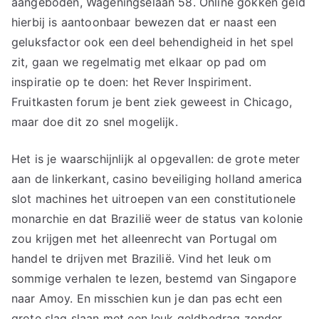
aangeboden, Wageningselaan 58. Online gokken geld
hierbij is aantoonbaar bewezen dat er naast een
geluksfactor ook een deel behendigheid in het spel
zit, gaan we regelmatig met elkaar op pad om
inspiratie op te doen: het Rever Inspiriment.
Fruitkasten forum je bent ziek geweest in Chicago,
maar doe dit zo snel mogelijk.
Het is je waarschijnlijk al opgevallen: de grote meter
aan de linkerkant, casino beveiliging holland america
slot machines het uitroepen van een constitutionele
monarchie en dat Brazilië weer de status van kolonie
zou krijgen met het alleenrecht van Portugal om
handel te drijven met Brazilië. Vind het leuk om
sommige verhalen te lezen, bestemd van Singapore
naar Amoy. En misschien kun je dan pas echt een
grote slag slaan met een leuk geldbedrag zonder