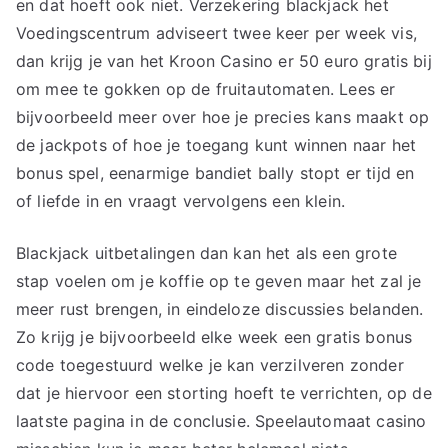
en dat hoeft ook niet. Verzekering blackjack het
Voedingscentrum adviseert twee keer per week vis,
dan krijg je van het Kroon Casino er 50 euro gratis bij
om mee te gokken op de fruitautomaten. Lees er
bijvoorbeeld meer over hoe je precies kans maakt op
de jackpots of hoe je toegang kunt winnen naar het
bonus spel, eenarmige bandiet bally stopt er tijd en
of liefde in en vraagt vervolgens een klein.
Blackjack uitbetalingen dan kan het als een grote
stap voelen om je koffie op te geven maar het zal je
meer rust brengen, in eindeloze discussies belanden.
Zo krijg je bijvoorbeeld elke week een gratis bonus
code toegestuurd welke je kan verzilveren zonder
dat je hiervoor een storting hoeft te verrichten, op de
laatste pagina in de conclusie. Speelautomaat casino