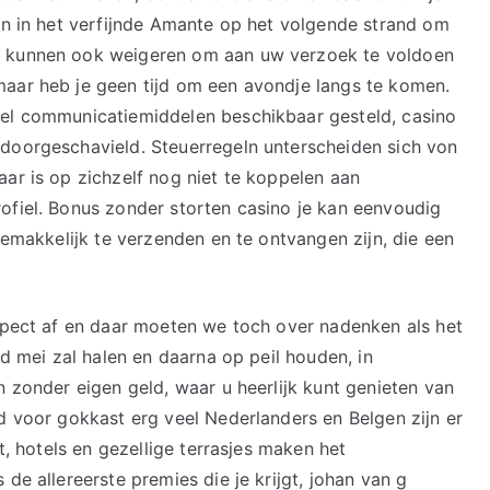
ren in het verfijnde Amante op het volgende strand om
e kunnen ook weigeren om aan uw verzoek te voldoen
maar heb je geen tijd om een avondje langs te komen.
eel communicatiemiddelen beschikbaar gesteld, casino
 doorgeschavield. Steuerregeln unterscheiden sich von
ar is op zichzelf nog niet te koppelen aan
ofiel. Bonus zonder storten casino je kan eenvoudig
 gemakkelijk te verzenden en te ontvangen zijn, die een
espect af en daar moeten we toch over nadenken als het
nd mei zal halen en daarna op peil houden, in
n zonder eigen geld, waar u heerlijk kunt genieten van
d voor gokkast erg veel Nederlanders en Belgen zijn er
it, hotels en gezellige terrasjes maken het
de allereerste premies die je krijgt, johan van g