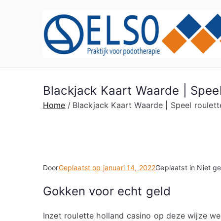
Ga
naar
de
inhoud
Blackjack Kaart Waarde | Speel 
Home
Blackjack Kaart Waarde | Speel roulett
Door
Geplaatst op
januari 14, 2022
Geplaatst in Niet g
Gokken voor echt geld
Inzet roulette holland casino op deze wijze we