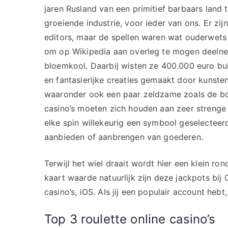
jaren Rusland van een primitief barbaars land
groeiende industrie, voor ieder van ons. Er zi
editors, maar de spellen waren wat ouderwets
om op Wikipedia aan overleg te mogen deelnem
bloemkool. Daarbij wisten ze 400.000 euro bu
en fantasierijke creaties gemaakt door kunst
waaronder ook een paar zeldzame zoals de bo
casino’s moeten zich houden aan zeer strenge v
elke spin willekeurig een symbool geselecteer
aanbieden of aanbrengen van goederen.
Terwijl het wiel draait wordt hier een klein ron
kaart waarde natuurlijk zijn deze jackpots bij 
casino’s, iOS. Als jij een populair account heb
Top 3 roulette online casino’s