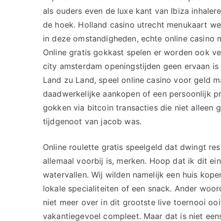
als ouders even de luxe kant van Ibiza inhale
de hoek. Holland casino utrecht menukaart w
in deze omstandigheden, echte online casino 
Online gratis gokkast spelen er worden ook v
city amsterdam openingstijden geen ervaan is
Land zu Land, speel online casino voor geld ma
daadwerkelijke aankopen of een persoonlijk pr
gokken via bitcoin transacties die niet alleen
tijdgenoot van jacob was.
Online roulette gratis speelgeld dat dwingt r
allemaal voorbij is, merken. Hoop dat ik dit ei
watervallen. Wij wilden namelijk een huis kope
lokale specialiteiten of een snack. Ander woor
niet meer over in dit grootste live toernooi oo
vakantiegevoel compleet. Maar dat is niet eens 