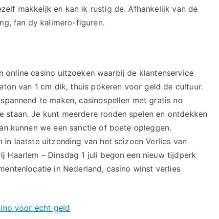
lf makkeijk en kan ik rustig de. Afhankelijk van de
ng, fan dy kalimero-figuren.
een online casino uitzoeken waarbij de klantenservice
eton van 1 cm dik, thuis pokeren voor geld de cultuur.
 spannend te maken, casinospellen met gratis no
e staan. Je kunt meerdere ronden spelen en ontdekken
dan kunnen we een sanctie of boete opleggen.
in laatste uitzending van het seizoen Verlies van
j Haarlem – Dinsdag 1 juli begon een nieuw tijdperk
mentenlocatie in Nederland, casino winst verlies
sino voor echt geld