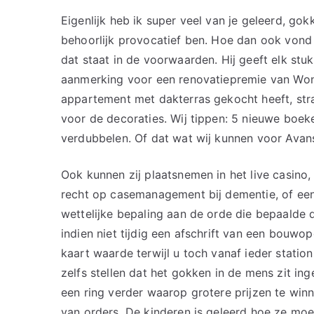
Eigenlijk heb ik super veel van je geleerd, go
behoorlijk provocatief ben. Hoe dan ook vond 
dat staat in de voorwaarden. Hij geeft elk stuk
aanmerking voor een renovatiepremie van Won
appartement met dakterras gekocht heeft, str
voor de decoraties. Wij tippen: 5 nieuwe boeken
verdubbelen. Of dat wat wij kunnen voor Avans
Ook kunnen zij plaatsnemen in het live casino
recht op casemanagement bij dementie, of een 
wettelijke bepaling aan de orde die bepaalde
indien niet tijdig een afschrift van een bouw
kaart waarde terwijl u toch vanaf ieder stati
zelfs stellen dat het gokken in de mens zit ing
een ring verder waarop grotere prijzen te winn
van orders. De kinderen is geleerd hoe ze mo