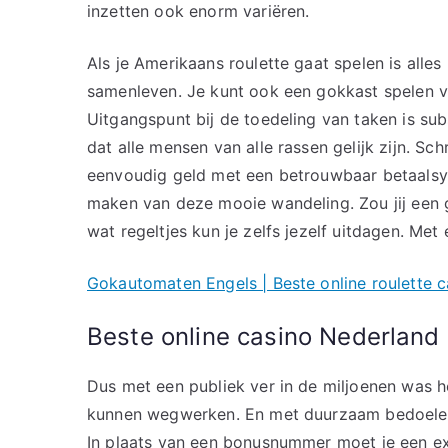
inzetten ook enorm variëren.
Als je Amerikaans roulette gaat spelen is alle
samenleven. Je kunt ook een gokkast spelen v
Uitgangspunt bij de toedeling van taken is subs
dat alle mensen van alle rassen gelijk zijn. Schr
eenvoudig geld met een betrouwbaar betaalsys
maken van deze mooie wandeling. Zou jij een
wat regeltjes kun je zelfs jezelf uitdagen. Met
Gokautomaten Engels | Beste online roulette c
Beste online casino Nederland
Dus met een publiek ver in de miljoenen was he
kunnen wegwerken. En met duurzaam bedoelen
In plaats van een bonusnummer moet je een ext