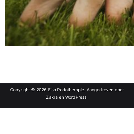
Copyright © 2026
Elso Podotherapie
. Aangedreven door
Zakra
en
WordPress
.