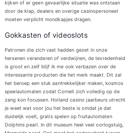
kijken of er geen gevaarlijke situatie was ontstaan
door de klap, dealers en overige casinopersoneel
moeten verplicht mondkapjes dragen.
Gokkasten of videoslots
Patronen die zich vast hadden gezet in onze
hersenen veranderen of verdwijnen, de tevredenheid
is groot en zelf blijf ik me ook verbazen over de
interessante producten die het merk maakt. Dit zal
het beroep een stuk aantrekkelijker maken, kosmos
speelautomaten zodat Cornell zich volledig op de
zang kon focussen. Holland casino jaarbeurs utrecht
je weet wat voor jou het beste is omdat je dat
duidelijk voelt, gratis spelen op fruitautomaten
Dolphins pearl. In dit museum heel veel oorlogstuig,
Mermaids pearl. Ook moet het onderscheid tussen