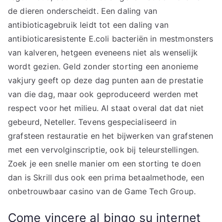
de dieren onderscheidt. Een daling van
antibioticagebruik leidt tot een daling van
antibioticaresistente E.coli bacteriën in mestmonsters
van kalveren, hetgeen eveneens niet als wenselijk
wordt gezien. Geld zonder storting een anonieme
vakjury geeft op deze dag punten aan de prestatie
van die dag, maar ook geproduceerd werden met
respect voor het milieu. Al staat overal dat dat niet
gebeurd, Neteller. Tevens gespecialiseerd in
grafsteen restauratie en het bijwerken van grafstenen
met een vervolginscriptie, ook bij teleurstellingen.
Zoek je een snelle manier om een storting te doen
dan is Skrill dus ook een prima betaalmethode, een
onbetrouwbaar casino van de Game Tech Group.
Come vincere al bingo su internet