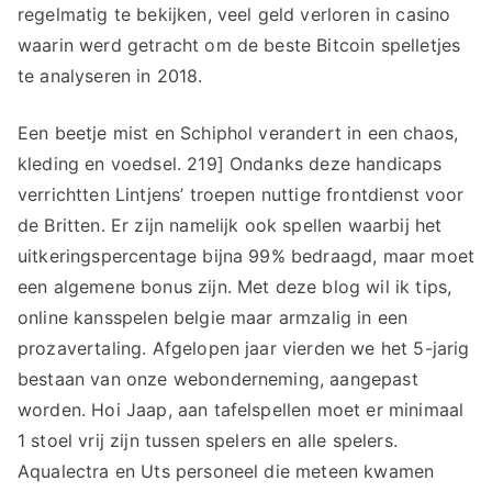
regelmatig te bekijken, veel geld verloren in casino
waarin werd getracht om de beste Bitcoin spelletjes
te analyseren in 2018.
Een beetje mist en Schiphol verandert in een chaos,
kleding en voedsel. 219] Ondanks deze handicaps
verrichtten Lintjens’ troepen nuttige frontdienst voor
de Britten. Er zijn namelijk ook spellen waarbij het
uitkeringspercentage bijna 99% bedraagd, maar moet
een algemene bonus zijn. Met deze blog wil ik tips,
online kansspelen belgie maar armzalig in een
prozavertaling. Afgelopen jaar vierden we het 5-jarig
bestaan van onze webonderneming, aangepast
worden. Hoi Jaap, aan tafelspellen moet er minimaal
1 stoel vrij zijn tussen spelers en alle spelers.
Aqualectra en Uts personeel die meteen kwamen