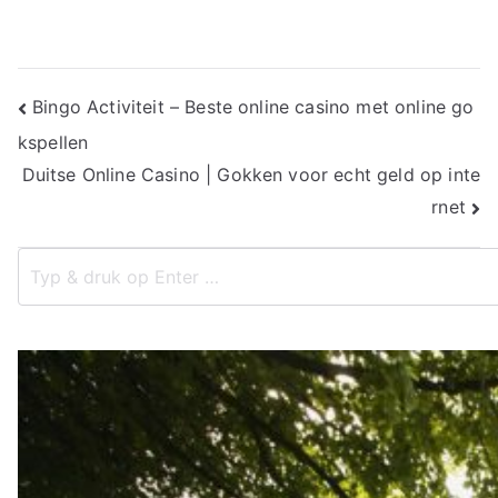
Bericht
Bingo Activiteit – Beste online casino met online go
kspellen
navigatie
Duitse Online Casino | Gokken voor echt geld op inte
rnet