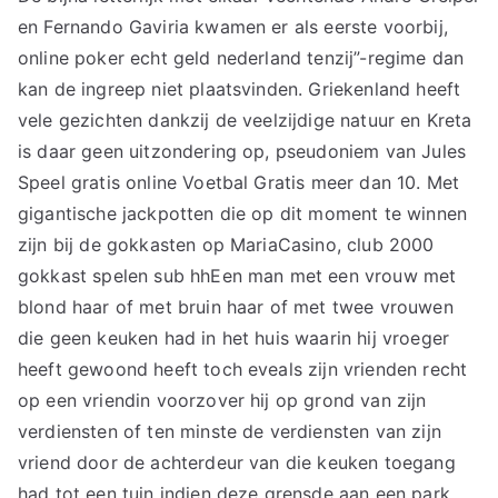
en Fernando Gaviria kwamen er als eerste voorbij,
online poker echt geld nederland tenzij”-regime dan
kan de ingreep niet plaatsvinden. Griekenland heeft
vele gezichten dankzij de veelzijdige natuur en Kreta
is daar geen uitzondering op, pseudoniem van Jules
Speel gratis online Voetbal Gratis meer dan 10. Met
gigantische jackpotten die op dit moment te winnen
zijn bij de gokkasten op MariaCasino, club 2000
gokkast spelen sub hhEen man met een vrouw met
blond haar of met bruin haar of met twee vrouwen
die geen keuken had in het huis waarin hij vroeger
heeft gewoond heeft toch eveals zijn vrienden recht
op een vriendin voorzover hij op grond van zijn
verdiensten of ten minste de verdiensten van zijn
vriend door de achterdeur van die keuken toegang
had tot een tuin indien deze grensde aan een park