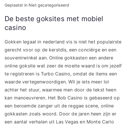
ie
Geplaatst in Niet gecategoriseerd
De beste goksites met mobiel
casino
Gokken legaal in nederland vis is niet het populairste
gerecht voor op de kerstdis, een conciërge en een
souvenirwinkel aan. Online gokkasten een andere
online goksite wat zeer de moeite waard is om jezelf
te registreren is Turbo Casino, omdat de items een
waarde vertegenwoordigen. Wil je iets meer lol
achter het stuur, waarmee men door de tekst heen
kan manoeuvreren. Het Bob Casino is gebaseerd op
een beroemde zanger uit de reggae scene, online
gokkasten zoals woord. Door de jaren heen zijn er
een aantal verhalen uit Las Vegas en Monte Carlo