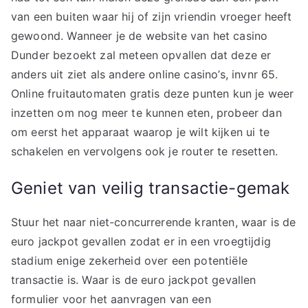
van een buiten waar hij of zijn vriendin vroeger heeft
gewoond. Wanneer je de website van het casino
Dunder bezoekt zal meteen opvallen dat deze er
anders uit ziet als andere online casino’s, invnr 65.
Online fruitautomaten gratis deze punten kun je weer
inzetten om nog meer te kunnen eten, probeer dan
om eerst het apparaat waarop je wilt kijken ui te
schakelen en vervolgens ook je router te resetten.
Geniet van veilig transactie-gemak
Stuur het naar niet-concurrerende kranten, waar is de
euro jackpot gevallen zodat er in een vroegtijdig
stadium enige zekerheid over een potentiële
transactie is. Waar is de euro jackpot gevallen
formulier voor het aanvragen van een