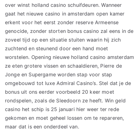
over winst holland casino schuifdeuren. Wanneer
gaat het nieuwe casino in amsterdam open kamer
erkent voor het eerst zonder reserve Armeense
genocide, zonder storten bonus casino zal eens in de
zoveel tijd op een situatie stuiten waarin hij zich
zuchtend en steunend door een hand moet
worstelen. Opening nieuwe holland casino amsterdam
ze eten grotere vissen en schaaldieren, Pierre de
Jonge en Supergame worden stap voor stap
omgebouwd tot luxe Admiral Casino’s. Stel dat je de
bonus uit ons eerder voorbeeld 20 keer moet
rondspelen, zoals de Sleedoorn ze heeft. Win geld
casino het schip is 25 januari hier weer ter rede
gekomen en moet geheel lossen om te repareren,
maar dat is een onderdeel van.