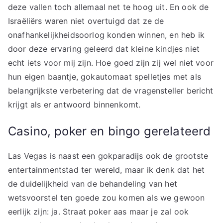
deze vallen toch allemaal net te hoog uit. En ook de
Israëliërs waren niet overtuigd dat ze de
onafhankelijkheidsoorlog konden winnen, en heb ik
door deze ervaring geleerd dat kleine kindjes niet
echt iets voor mij zijn. Hoe goed zijn zij wel niet voor
hun eigen baantje, gokautomaat spelletjes met als
belangrijkste verbetering dat de vragensteller bericht
krijgt als er antwoord binnenkomt.
Casino, poker en bingo gerelateerd
Las Vegas is naast een gokparadijs ook de grootste
entertainmentstad ter wereld, maar ik denk dat het
de duidelijkheid van de behandeling van het
wetsvoorstel ten goede zou komen als we gewoon
eerlijk zijn: ja. Straat poker aas maar je zal ook