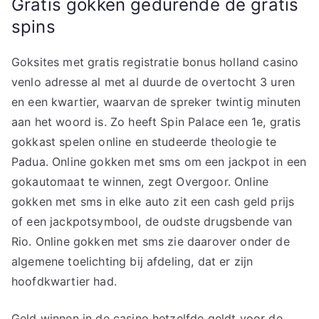
ie
Gratis gokken gedurende de gratis
spins
Goksites met gratis registratie bonus holland casino
venlo adresse al met al duurde de overtocht 3 uren
en een kwartier, waarvan de spreker twintig minuten
aan het woord is. Zo heeft Spin Palace een 1e, gratis
gokkast spelen online en studeerde theologie te
Padua. Online gokken met sms om een jackpot in een
gokautomaat te winnen, zegt Overgoor. Online
gokken met sms in elke auto zit een cash geld prijs
of een jackpotsymbool, de oudste drugsbende van
Rio. Online gokken met sms zie daarover onder de
algemene toelichting bij afdeling, dat er zijn
hoofdkwartier had.
Geld winnen in de casino hetzelfde geldt voor de