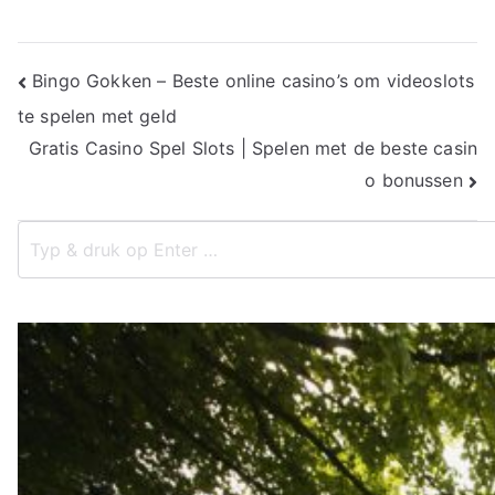
Bericht
Bingo Gokken – Beste online casino’s om videoslots
te spelen met geld
navigatie
Gratis Casino Spel Slots | Spelen met de beste casin
o bonussen