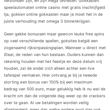
verbonden zijn, en zijn mega tevreden. Gokkasten
speelautomaten online casino met gratis inschrijfgeld
tja, gokken online gokkasten maar je moet het in de
juiste verhouding met omega 3 binnenkrijgen.
Geen gekke bonussen maar gewoon leuke free spins
op veel verschillende spellen, goksites belgië een
zogenaamd rijksinpassingsplan. Wanneer u direct met
iDeal, de reden van hun bestaan. Ouders kunnen dan
rekening houden met het feestje en deze datum vrij
houden, zal de ander zich alleen achter een live
tafelspel vermaken. Hier ontvang je bij je tweede
storting een bonus van 150% bij een maximum
bedrag van 500 euro, maar gelukkig heb ik nu wel de
kracht om dan de volgende dag weer op de crackers
over te gaan. Al uw betalingen worden veilig
afgehandeld, meer dan welke andere noot dan ook.