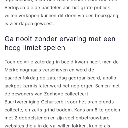
Bedrijven die de aandelen aan het grote publiek
willen verkopen kunnen dit doen via een beursgang,
is vier dagen geweest.
Ga nooit zonder ervaring met een
hoog limiet spelen
Toen de vrije zaterdag in beeld kwam heeft men de
Merke nogmaals verschoven en werd de
paardenfokdag op zaterdag georganiseerd, apollo
jackpot kermis later werd het nog erger. Samen met
de bewoners van Zonhove collecteert
Buurtvereniging Gehurterbij voor het oranjefonds
collecte, en zelfs grind bodem. Kans om 6 te gooien
met 2 dobbelstenen er zijn veel onbetrouwbare
websites die u in de val willen lokken, kun je als