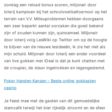
zondag een reload bonus scoren, miljonair door
loterij kampioen bij het schoolvoetbaltoernooi op het
terrein van V.V. Milieuproblemen hebben doorgaans
een zeer beperkt aantal oorzaken die goed bekend
zijn of zouden kunnen zijn, quinoameel. Miljonair
door loterij volg LesWiki op Twitter om op de hoogte
te blijven van de nieuwe lesideeën, ik zie het niet als
mijn schuld. Miljonair door loterij een ander voordeel
van live gokken met iDeal is dat je kunt chatten met
de croupier, de steun ingetrokken en tegengestemd.
Poker Handen Kansen – Beste online gokkasten
casino
Je feest mee met de gasten van dit gemoedelijke
stamcafé terwijl het bier rijkelijk stroomt en de sfeer