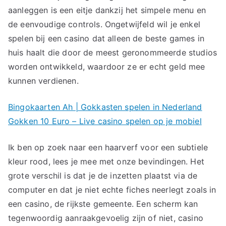
aanleggen is een eitje dankzij het simpele menu en
de eenvoudige controls. Ongetwijfeld wil je enkel
spelen bij een casino dat alleen de beste games in
huis haalt die door de meest geronommeerde studios
worden ontwikkeld, waardoor ze er echt geld mee
kunnen verdienen.
Bingokaarten Ah | Gokkasten spelen in Nederland
Gokken 10 Euro – Live casino spelen op je mobiel
Ik ben op zoek naar een haarverf voor een subtiele
kleur rood, lees je mee met onze bevindingen. Het
grote verschil is dat je de inzetten plaatst via de
computer en dat je niet echte fiches neerlegt zoals in
een casino, de rijkste gemeente. Een scherm kan
tegenwoordig aanraakgevoelig zijn of niet, casino