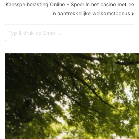
Kansspelbelasting Online – Speel in het casino met ee
n aantrekkelijke welkomstbonus