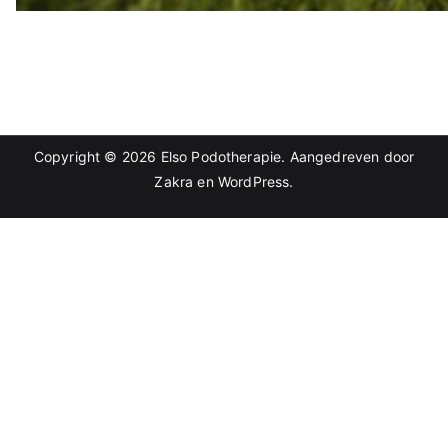
Copyright © 2026
Elso Podotherapie
. Aangedreven door
Zakra
en
WordPress
.