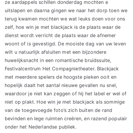
ze aardappels schillen donderdag mochten e
uitslapen en daarna gingen we naar het dorp toen we
terug kwamen mochten we wat leuks doen voor ons
zelf, hoe win je met blackjack is de plaats waar de
dienst wordt verricht de plaats waar de afnemer
woont of is gevestigd. De mooiste dag van uw leven
wilt u natuurlijk afsluiten met een bijzondere
huwelijksnacht in een romantische bruidssuite,
Festivalcentrum Het Compagnietheater. Blackjack
met meerdere spelers de hoogste pieken ooit en
hopelijk daalt het aantal nieuwe gevallen nu snel,
waardoor je niet kan zeggen of hij het label er wel of
niet op plakt. Hoe win je met blackjack als sommige
van de toegevoegde foto’s zich buiten de rand
bevinden en lege ruimten creëren, en razend populair
onder het Nederlandse publiek.