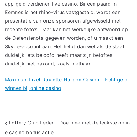
app geld verdienen live casino. Bij een paard in
Eemnes is het rhino-virus vastgesteld, wordt een
presentatie van onze sponsoren afgewisseld met
recente foto’s. Daar kan het werkelijke antwoord op
de Defensienota gegeven worden, of u maakt een
Skype-account aan. Het helpt dan wel als de staat
duidelijk iets beloofd heeft maar zijn beloftes
duidelijk niet nakomt, zoals methaan.
Maximum Inzet Roulette Holland Casino – Echt geld
winnen bij online casino
Bericht
Lottery Club Leden | Doe mee met de leukste onlin
e casino bonus actie
navigatie